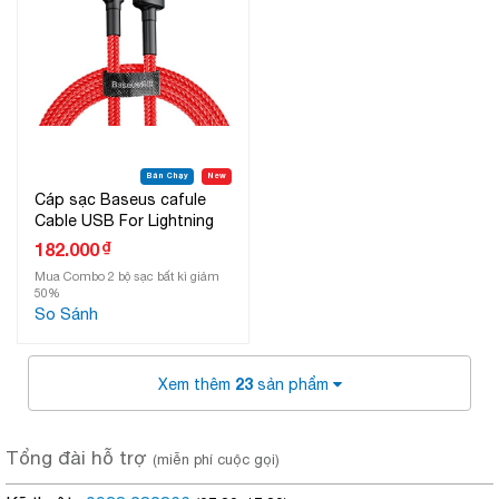
Bán Chạy
New
Cáp sạc Baseus cafule
Cable USB For Lightning
₫
182.000
Mua Combo 2 bộ sạc bất kì giảm
50%
So Sánh
23
Xem thêm
sản phẩm
Tổng đài hỗ trợ
(miễn phí cuộc gọi)