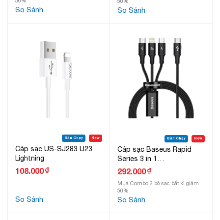
50%
50%
So Sánh
So Sánh
Bán Chạy
New
Bán Chạy
New
Cáp sạc US-SJ283 U23
Cáp sạc Baseus Rapid
Lightning
Series 3 in 1
Lighntning+Micro+Type-C
₫
108.000
₫
292.000
PD 20W
Mua Combo 2 bộ sạc bất kì giảm
50%
So Sánh
So Sánh