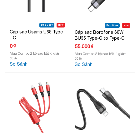
Bán Chạy
New
Bán Chạy
New
Cáp sạc Usams U68 Type
Cáp sạc Borofone 60W
- C
BU35 Type-C to Type-C
₫
0
₫
55.000
Mua Combo 2 bộ sạc bất kì giảm
Mua Combo 2 bộ sạc bất kì giảm
50%
50%
So Sánh
So Sánh