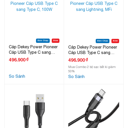
Bán Chạy
New
Bán Chạy
New
Cáp Dekey Power Pioneer
Cáp Dekey Power Pioneer
Cáp USB Type C sang
Cáp USB Type C sang
Type C, 100W
Lightning, MFi
₫
496.900
₫
496.900
Mua Combo 2 bộ sạc bất kì giảm
50%
So Sánh
So Sánh