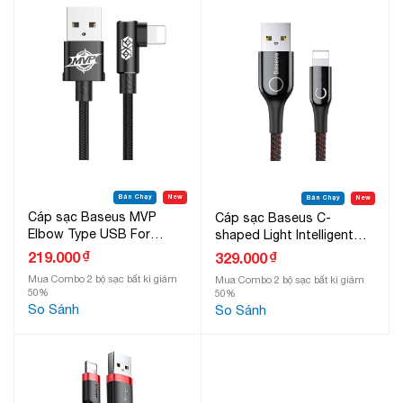
Bán Chạy
New
Bán Chạy
New
Cáp sạc Baseus MVP
Cáp sạc Baseus C-
Elbow Type USB For
shaped Light Intelligent
Lightning 2A
power-off For Lightning
₫
219.000
₫
329.000
2.4A
Mua Combo 2 bộ sạc bất kì giảm
Mua Combo 2 bộ sạc bất kì giảm
50%
50%
So Sánh
So Sánh