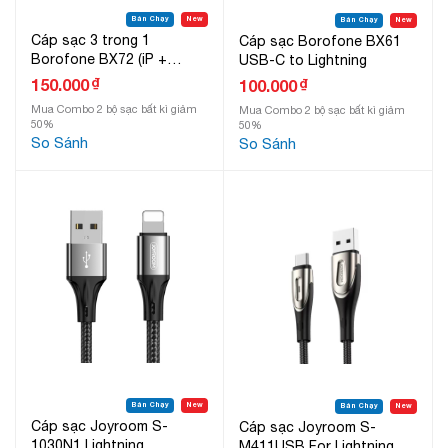
Bán Chạy
New
Bán Chạy
New
Cáp sạc 3 trong 1
Cáp sạc Borofone BX61
Borofone BX72 (iP +
USB-C to Lightning
Type-C + Micro)
₫
150.000
₫
100.000
Mua Combo 2 bộ sạc bất kì giảm
Mua Combo 2 bộ sạc bất kì giảm
50%
50%
So Sánh
So Sánh
Bán Chạy
New
Bán Chạy
New
Cáp sạc Joyroom S-
Cáp sạc Joyroom S-
1030N1 Lightning
M411USB For Lightning