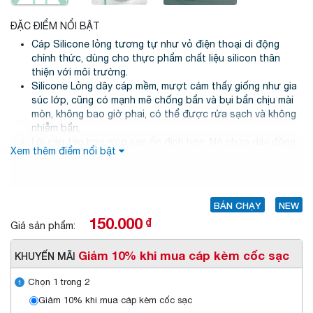
ĐẶC ĐIỂM NỔI BẬT
Cáp Silicone lỏng tương tự như vỏ điện thoại di động
chính thức, dùng cho thực phẩm chất liệu silicon thân
thiện với môi trường.
Silicone Lỏng dây cáp mềm, mượt cảm thấy giống như gia
súc lớp, cũng có mạnh mẽ chống bẩn và bụi bẩn chịu mài
mòn, không bao giờ phai, có thể được rửa sạch và không
nhiễm bẩn.
Lõi cáp táo bạo giúp sạc ổn định hơn. Nó chứa dây đồng
Xem thêm điểm nổi bật
chất lượng cao để ổn định dòng điện. Bạn không cần phải
chờ sạc nhanh.
BÁN CHẠY
NEW
150.000
₫
Giá sản phẩm:
Giảm 10% khi mua cáp kèm cốc sạc
KHUYẾN MÃI
Chọn 1 trong 2
1
Giảm 10% khi mua cáp kèm cốc sạc