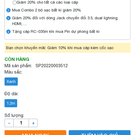
Giảm 20% cho tất cả các loại cáp
Mua Combo 2 bộ sạc bất kì giảm 20%
2
Giảm 20% đối với dòng Jack chuyển đổi 3.5, dual lighning,
3
HDMI,….
Tặng cáp RC-035m khi mua Pin dự phòng bất kì
4
Bạn chọn khuyến mãi: Giảm 10% khi mua cáp kèm cốc sạc
CÒN HÀNG
Mã sản phẩm: SP20220003512
Màu sắc:
Xanh
Độ dài:
1.2m
Số lượng:
–
+