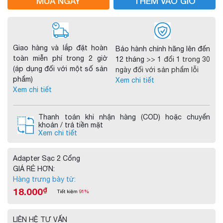
MUA NGAY
THÊM VÀO GIỎ
Giao hàng và lắp đặt hoàn
Bảo hành chính hãng lên đến
toàn miễn phí trong 2 giờ
12 tháng
>> 1 đổi 1 trong 30
(áp dụng đối với một số sản
ngày đối với sản phẩm lỗi
phẩm)
Xem chi tiết
Xem chi tiết
Thanh toán khi nhận hàng (COD) hoặc chuyển
khoản / trả tiền mặt
Xem chi tiết
Adapter Sạc 2 Cổng
GIÁ RẺ HƠN:
Hàng trưng bày từ:
18.000
₫
Tiết kiệm
91%
LIÊN HỆ TƯ VẤN