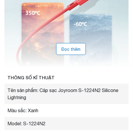
Đọc thêm
THÔNG SỐ KĨ THUẬT
Tên sản phẩm: Cáp sạc Joyroom S-1224N2 Silicone
Lightning
Màu sắc: Xanh
Thiết kế SR được gia cố, cáp pôliet tích hợp, chịu 30,000 thử
nghiệm uốn bạo lực, gấp 6 lần tuổi thọ của dây thông thường.
Model: S-1224N2
Tên thương hiệu: Joyroom