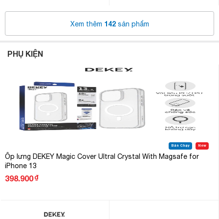
142
Xem thêm
sản phẩm
PHỤ KIỆN
Bán Chạy
New
Ốp lưng DEKEY Magic Cover Ultral Crystal With Magsafe for
iPhone 13
₫
398.900