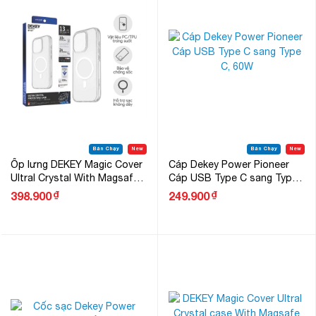
Bán Chạy
New
Bán Chạy
New
Ốp lưng DEKEY Magic Cover
Cáp Dekey Power Pioneer
Ultral Crystal With Magsafe
Cáp USB Type C sang Type
for iPhone 13 Pro
C, 60W
₫
₫
398.900
249.900