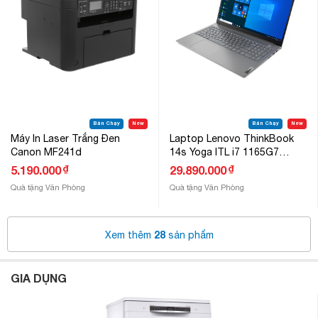
Bán Chạy
New
Bán Chạy
New
Máy In Laser Trắng Đen
Laptop Lenovo ThinkBook
Canon MF241d
14s Yoga ITL i7 1165G7
(20WE007MVN)
₫
₫
5.190.000
29.890.000
Quà tặng Văn Phòng
Quà tặng Văn Phòng
28
Xem thêm
sản phẩm
GIA DỤNG