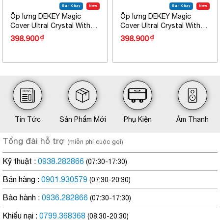
Bán Chạy
New
Bán Chạy
New
Ốp lưng DEKEY Magic
Ốp lưng DEKEY Magic
Cover Ultral Crystal With
Cover Ultral Crystal With
Magsafe for iPhone 13
Magsafe for iPhone 13 Pro
₫
₫
398.900
398.900
Tin Tức
Sản Phẩm Mới
Phụ Kiện
Âm Thanh
Tổng đài hỗ trợ
(miễn phí cuộc gọi)
Kỹ thuật :
0938.282866
(07:30-17:30)
Bán hàng :
0901.930579
(07:30-20:30)
Bảo hành :
0936.282866
(07:30-17:30)
Khiếu nại :
0799.368368
(08:30-20:30)