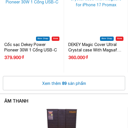
Bán Chạy
New
Bán Chạy
New
Cốc sạc Dekey Power
DEKEY Magic Cover Ultral
Pioneer 30W 1 Cổng USB-C
Crystal case With Magsafe
for iPhone 17 Promax
₫
₫
379.900
360.000
89
Xem thêm
sản phẩm
ÂM THANH