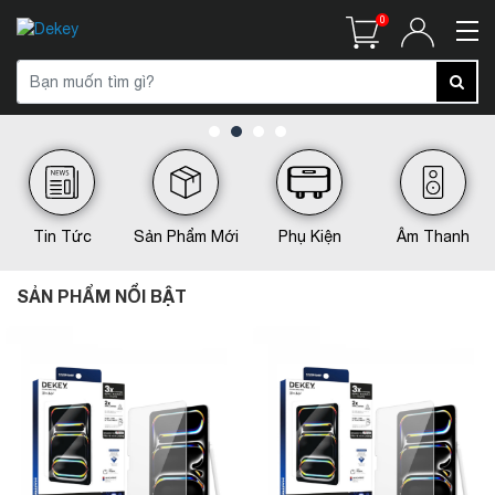
0
Tin Tức
Sản Phẩm Mới
Phụ Kiện
Âm Thanh
SẢN PHẨM NỔI BẬT