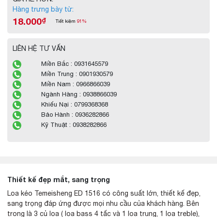
Hàng trưng bày từ:
18.000
₫
Tiết kiệm
91%
LIÊN HỆ TƯ VẤN
Miền Bắc : 0931645579
Miền Trung : 0901930579
Miền Nam : 0966866039
Ngành Hàng : 0938866039
Khiếu Nại : 0799368368
Bảo Hành : 0936282866
Kỹ Thuật : 0938282866
Thiết kế đẹp mắt, sang trọng
Loa kéo Temeisheng ED 1516 có công suất lớn, thiết kế đẹp,
sang trọng đáp ứng được mọi nhu cầu của khách hàng. Bên
trong là 3 củ loa ( loa bass 4 tấc và 1 loa trung, 1 loa treble),