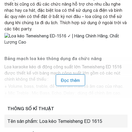
thiết bị cũng có đủ các chức năng hỗ trợ cho nhu cầu nghe
nhạc hay ca hát, đặc biệt loa có thể sử dụng cả điện và bình
ắc quy nên có thể đặt ở bất kỳ nơi đâu – loa cũng có thể sử
dụng khi chúng ta đi du lịch. Thích hợp sử dụng ở ngoài trời và
các tiệc party.
Bảng mạch loa kéo thông dụng đa chức năng
Loa karaoke kéo di động công suất lớn Temeisheng ED 1516
được thiết kế với bảng mạch công suất lớn gồm có các nút
chỉnh không thể thiếu :
Đọc thêm
+ Volume, bass, treble, để chỉnh âm trầm và âm cao của nhạc.
+ Mic Treble , Mic Bass, Echo, Delay : dùng để chỉnh âm cao,
âm trầm cùng với đó là độ vang cho của giọng hát
+ Loa cũng có thể sử thêm cho các nhạc cụ và micro khác gồm
THÔNG SỐ KĨ THUẬT
3 cổng : Mic 1, Mic 2 , Guitar,Ogran
Tên sản phẩm: Loa kéo Temeisheng ED 1615