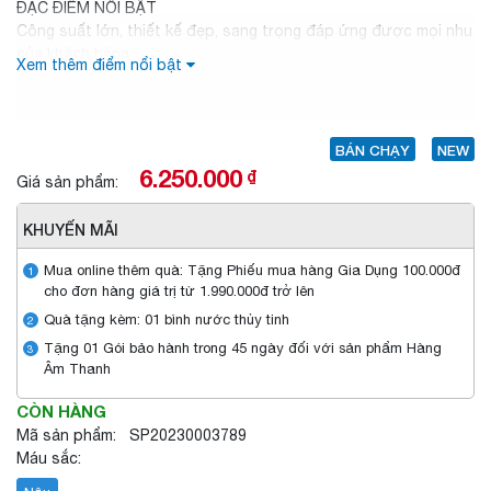
ĐẶC ĐIỂM NỔI BẬT
Công suất lớn, thiết kế đẹp, sang trọng đáp ứng được mọi nhu
của khách hàng.
Xem thêm điểm nổi bật
Bảng mạch loa kéo thông dụng đa chức năng
BÁN CHẠY
NEW
6.250.000
₫
Giá sản phẩm:
KHUYẾN MÃI
Mua online thêm quà: Tặng Phiếu mua hàng Gia Dụng 100.000đ
1
cho đơn hàng giá trị từ 1.990.000đ trở lên
Quà tặng kèm: 01 bình nước thủy tinh
2
Tặng 01 Gói bảo hành trong 45 ngày đối với sản phẩm Hàng
3
Âm Thanh
CÒN HÀNG
Mã sản phẩm: SP20230003789
Máu sắc: