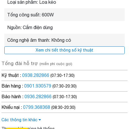
Loại sản phẩm: Loa kéo
Tổng công suất: 600W
Nguồn: Cắm điện dùng
Công nghệ âm thanh: Không có
Xem chi tiết thông số kỹ thuật
Tổng đài hỗ trợ
(miễn phí cuộc gọi)
Kỹ thuật :
0938.282866
(07:30-17:30)
Bán hàng :
0901.930579
(07:30-20:30)
Bảo hành :
0936.282866
(07:30-17:30)
Khiếu nại :
0799.368368
(08:30-20:30)
Các thông tin khác
Sử dụng điện bình
Thương hiệu cùng hệ thống