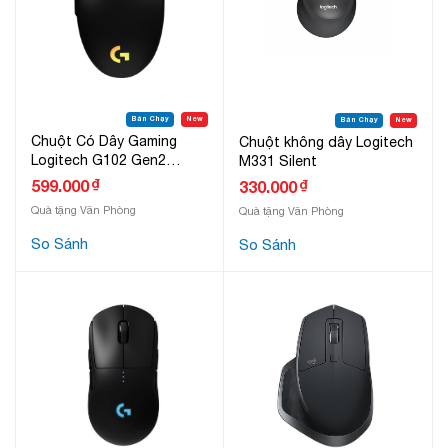
Bán Chạy
New
Bán Chạy
New
Chuột Có Dây Gaming
Chuột không dây Logitech
Logitech G102 Gen2
M331 Silent
Lightsync
₫
599.000
₫
330.000
Quà tặng Văn Phòng
Quà tặng Văn Phòng
So Sánh
So Sánh