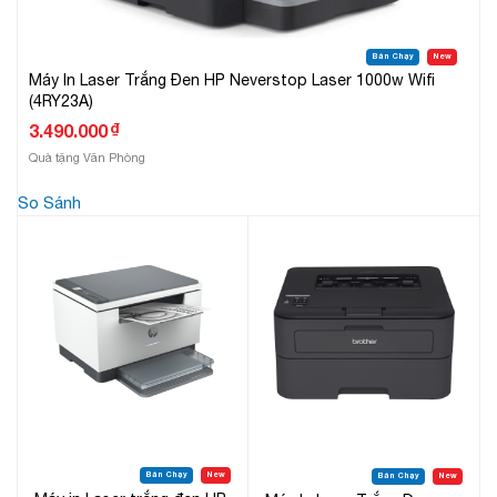
Bán Chạy
New
Máy In Laser Trắng Đen HP Neverstop Laser 1000w Wifi
(4RY23A)
₫
3.490.000
Quà tặng Văn Phòng
So Sánh
Bán Chạy
New
Bán Chạy
New