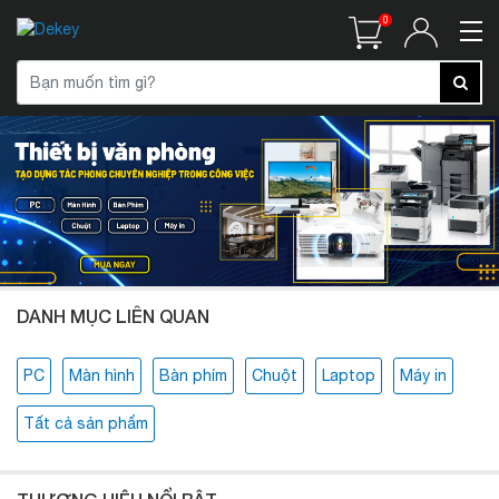
0
DANH MỤC LIÊN QUAN
PC
Màn hình
Bàn phím
Chuột
Laptop
Máy in
Tất cả sản phẩm