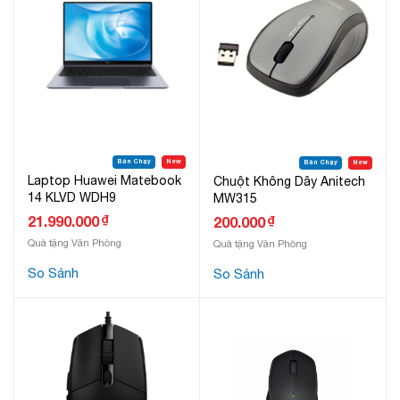
Bán Chạy
New
Bán Chạy
New
Laptop Huawei Matebook
Chuột Không Dây Anitech
14 KLVD WDH9
MW315
₫
21.990.000
₫
200.000
Quà tặng Văn Phòng
Quà tặng Văn Phòng
So Sánh
So Sánh