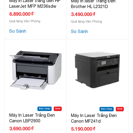
Máy in Laser trắng đen HP
Máy In laser Trắng Đen
LaserJet MFP M236sdw
Brother HL L2321D
₫
6.890.000
₫
3.490.000
Quà tặng Văn Phòng
Quà tặng Văn Phòng
So Sánh
So Sánh
Bán Chạy
New
Bán Chạy
New
Máy In Laser Trắng Đen
Máy In Laser Trắng Đen
Canon LBP2900
Canon MF241d
₫
3.690.000
₫
5.190.000