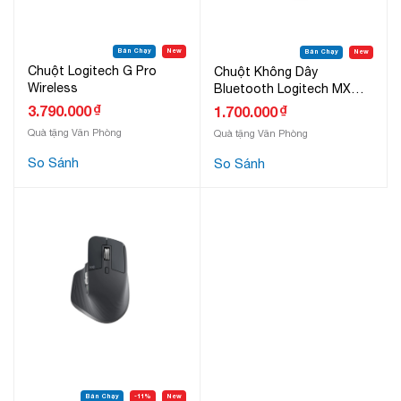
Bán Chạy
New
Bán Chạy
New
Chuột Logitech G Pro
Chuột Không Dây
Wireless
Bluetooth Logitech MX
Master 2S
₫
3.790.000
₫
1.700.000
Quà tặng Văn Phòng
Quà tặng Văn Phòng
So Sánh
So Sánh
Bán Chạy
-11%
New