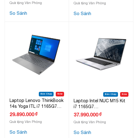
Quà tặng Văn Phòng
Quà tặng Văn Phòng
So Sánh
So Sánh
Bán Chạy
New
Bán Chạy
New
Laptop Lenovo ThinkBook
Laptop Intel NUC M15 Kit
14s Yoga ITL i7 1165G7
i7 1165G7
(20WE007MVN)
(BBC710ECUXBC1)
₫
29.890.000
₫
37.990.000
Quà tặng Văn Phòng
Quà tặng Văn Phòng
So Sánh
So Sánh