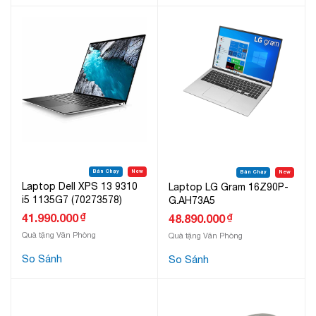
Bán Chạy
New
Bán Chạy
New
Laptop Dell XPS 13 9310
Laptop LG Gram 16Z90P-
i5 1135G7 (70273578)
G.AH73A5
₫
41.990.000
₫
48.890.000
Quà tặng Văn Phòng
Quà tặng Văn Phòng
So Sánh
So Sánh