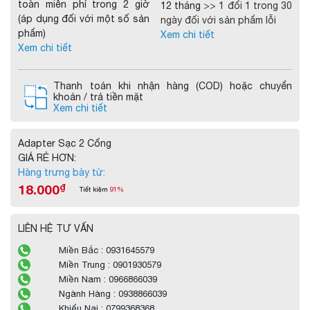
toàn miễn phí trong 2 giờ
12 tháng
>> 1 đổi 1 trong 30
(áp dụng đối với một số sản
ngày đối với sản phẩm lỗi
phẩm)
Xem chi tiết
Xem chi tiết
Thanh toán khi nhận hàng (COD) hoặc chuyển
khoản / trả tiền mặt
Xem chi tiết
Adapter Sạc 2 Cổng
GIÁ RẺ HƠN:
Hàng trưng bày từ:
18.000
₫
Tiết kiệm
91%
LIÊN HỆ TƯ VẤN
Miền Bắc : 0931645579
Miền Trung : 0901930579
Miền Nam : 0966866039
Ngành Hàng : 0938866039
Khiếu Nại : 0799368368