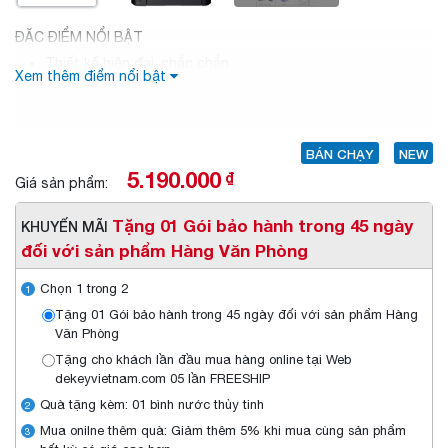
ĐẶC ĐIỂM NỔI BẬT
Thiết kế hiện đại, chắc chắn
Xem thêm điểm nổi bật
In 2 mặt tự động
Kết nối với máy in Copy đơn giản nhờ cổng USB
BÁN CHẠY
NEW
5.190.000
₫
Giá sản phẩm:
Tặng 01 Gói bảo hành trong 45 ngày
KHUYẾN MÃI
đối với sản phẩm Hàng Văn Phòng
Chọn 1 trong 2
1
Tặng 01 Gói bảo hành trong 45 ngày đối với sản phẩm Hàng
Văn Phòng
Tặng cho khách lần đầu mua hàng online tại Web
dekeyvietnam.com 05 lần FREESHIP
Quà tặng kèm: 01 bình nước thủy tinh
2
Mua onilne thêm quà: Giảm thêm 5% khi mua cùng sản phẩm
3