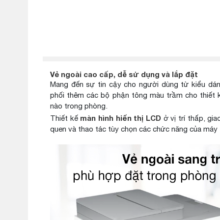
Wifi
In mọi lúc mọi nơi với kết nối không dây
.
HP 136A Bla
Kéo dài tuổi thọ máy giúp mực in
cartridge
chính hãng.
Vẻ ngoài cao cấp, dễ sử dụng và lắp đặt
Mang đến sự tin cậy cho người dùng từ kiểu dán
phối thêm các bộ phận tông màu trầm cho thiết k
nào trong phòng.
màn hình hiển thị LCD
Thiết kế
ở vị trí thấp, gi
quen và thao tác tùy chọn các chức năng của máy t