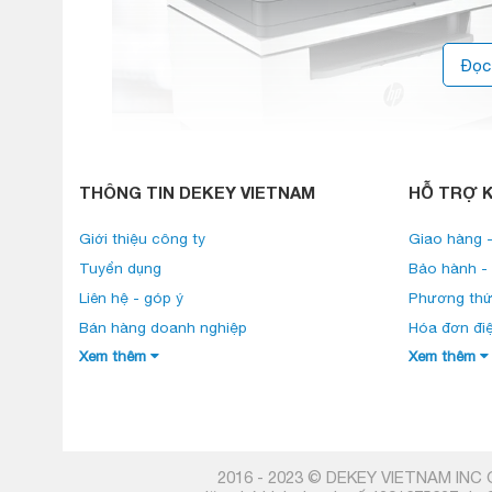
Đọc
THÔNG TIN DEKEY VIETNAM
HỖ TRỢ 
Giới thiệu công ty
Giao hàng -
Tuyển dụng
Bảo hành - 
Tốc độ in mạnh mẽ
Liên hệ - góp ý
Phương thứ
29 
Mỗi phút máy in laser trắng đen xuất ra được
20.000 trang
được đến
, cho năng suất công việ
Bán hàng doanh nghiệp
Hóa đơn đi
in 2 mặt tự động, in Wifi, scan, copy
năng
, ch
Xem thêm
Xem thêm
hợp, tiết kiệm công sức, thời gian.
2016 - 2023 © DEKEY VIETNAM INC O