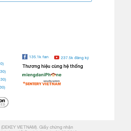
135.1k fan
237.5k đăng ký
0)
Thương hiệu cùng hệ thống
30)
:30)
30)
m (DEKEY VIETNAM). Giấy chứng nhận