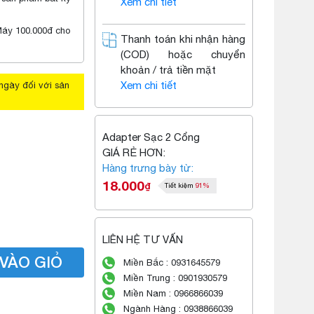
Xem chi tiết
Máy 100.000đ cho
Thanh toán khi nhận hàng
(COD) hoặc chuyển
khoản / trả tiền mặt
Xem chi tiết
ngày đối với sản
Adapter Sạc 2 Cổng
GIÁ RẺ HƠN:
Hàng trưng bày từ:
18.000
₫
Tiết kiệm
91%
LIÊN HỆ TƯ VẤN
VÀO GIỎ
Miền Bắc : 0931645579
Miền Trung : 0901930579
Miền Nam : 0966866039
Ngành Hàng : 0938866039