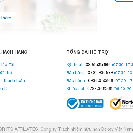
 thêm
KHÁCH HÀNG
TỔNG ĐÀI HỖ TRỢ
0938.282866
 lắp đặt
Kỹ thuật :
(07:30-17:3
0901.930579
đổi trả
Bán hàng :
(07:30-20:
0936.282866
c thanh toán
Bảo hành :
(07:30-17
trang in
, công suất in tối đa trong cả tháng đạt
c cao hơn. Bên cạnh đó, máy trang bị các chức
0799.368368
ện tử
Khiếu nại :
(08:30-20:
o bạn thêm nhiều lựa chọn để xử lý tài liệu phù
R ITS AFFILIATES. Công ty Trách nhiệm hữu hạn Dekey Việt Na