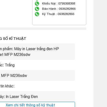
Khiếu Nại : 0799368368
Bảo Hành : 0936282866
Kỹ Thuật : 0938282866
 SỐ KĨ THUẬT
n phẩm: Máy in Laser trắng đen HP
Jet MFP M236sdw
c: Trắng
: MFP M236sdw
tin khác:
áy: In Laser Trắng Đen
Xem chi tiết thông số kỹ thuật