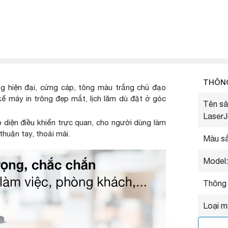
ck
THÔNG
g hiện đại, cứng cáp, tông màu trắng chủ đạo
ế máy in trông đẹp mắt, lịch lãm dù đặt ở góc
Tên sả
Laser
ao diện điều khiển trực quan, cho người dùng làm
huận tay, thoải mái.
Màu sắ
Model
Thông 
Loại m