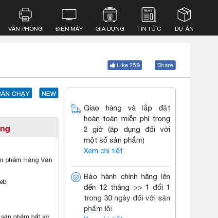
VĂN PHÒNG
ĐIỆN MÁY
GIA DỤNG
TIN TỨC
DỰ ÁN
Like 259
Share
BÁN CHẠY
NEW
Giao hàng và lắp đặt
hoàn toàn miễn phí trong
ặng
2 giờ (áp dụng đối với
một số sản phẩm)
Xem chi tiết
sản phẩm Hàng Văn
Bảo hành chính hãng lên
eb
đến 12 tháng
>> 1 đổi 1
trong 30 ngày đối với sản
phẩm lỗi
 sản phẩm bất kỳ