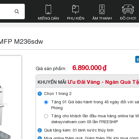
MIẾNG DÁN
PHỤ KIỆN
ÂM THANH
ĐỒ CHƠI
t MFP M236sdw
6.890.000
₫
Giá sản phẩm:
Ưu Đãi Vàng - Ngàn Quà T
KHUYẾN MÃI
Chọn 1 trong 2
1
Tặng 01 Gói bảo hành trong 45 ngày đối với 
Phòng
Tặng cho khách lần đầu mua hàng online tại W
dekeyvietnam.com 05 lần FREESHIP
Quà tặng kèm: 01 bình nước thủy tinh
2
Mua onilne thêm quà: Giảm thêm 5% khi mua cùng
3