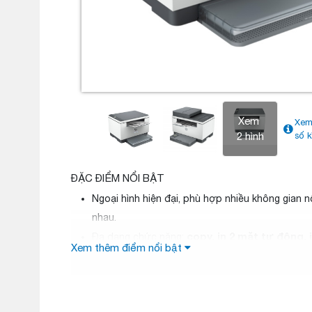
Xem
Xem
2 hình
số k
ĐẶC ĐIỂM NỔI BẬT
Ngoại hình hiện đại, phù hợp nhiều không gian n
nhau.
copy, in 2 mặt tự động, i
Đa dạng chức năng:
Xem thêm điểm nổi bật
scan
.
29 trang/phút
Tốc độ in lên đến
.
600 x 600 dpi
Chất lượng in cho
, văn bản in rõ r