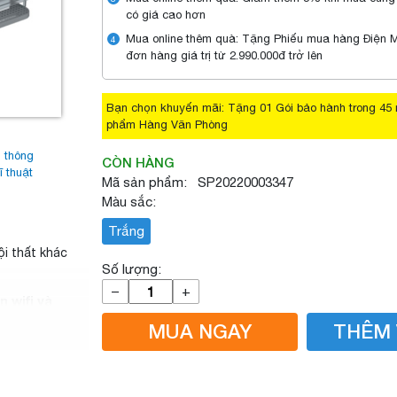
có giá cao hơn
Mua online thêm quà: Tặng Phiếu mua hàng Điện 
4
đơn hàng giá trị từ 2.990.000đ trở lên
Bạn chọn khuyến mãi: Tặng 01 Gói bảo hành trong 45 
phẩm Hàng Văn Phòng
 thông
CÒN HÀNG
ĩ thuật
Mã sản phẩm: SP20220003347
Màu sắc:
Trắng
ội thất khác
Số lượng:
–
+
n wifi và
MUA NGAY
THÊM 
àng, chi tiết.