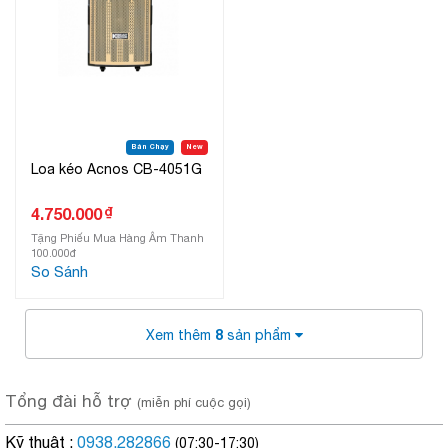
Bán Chạy
New
Loa kéo Acnos CB-4051G
₫
4.750.000
Tặng Phiếu Mua Hàng Âm Thanh
100.000đ
So Sánh
8
Xem thêm
sản phẩm
Tổng đài hỗ trợ
(miễn phí cuộc gọi)
Kỹ thuật :
0938.282866
(07:30-17:30)