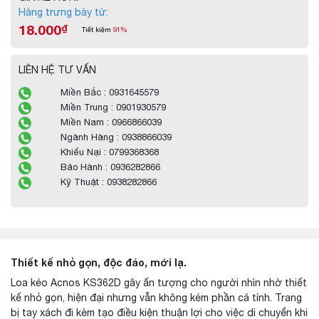
Hàng trưng bày từ:
18.000
₫
Tiết kiệm
91%
LIÊN HỆ TƯ VẤN
Miền Bắc : 0931645579
Miền Trung : 0901930579
Miền Nam : 0966866039
Ngành Hàng : 0938866039
Khiếu Nại : 0799368368
Bảo Hành : 0936282866
Kỹ Thuật : 0938282866
Thiết kế nhỏ gọn, độc đáo, mới lạ.
Loa kéo Acnos KS362D gây ấn tượng cho người nhìn nhờ thiết
kế nhỏ gọn, hiện đại nhưng vẫn không kém phần cá tính. Trang
bị tay xách đi kèm tạo điều kiện thuận lợi cho việc di chuyển khi