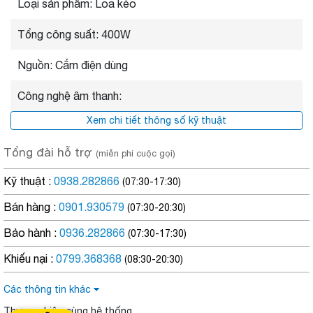
Loại sản phẩm: Loa kéo
Hệ thống âm thanh chất lượng
Dàn âm thanh thế hệ mới vô cùng đẳng cấp với 2 loa Full 5.5” +
Tổng công suất: 400W
2 loa Tweeter + công suất âm thanh RMS 100W và công suất
cực đại 450W. Cung cấp khả năng tái tạo mọi thể loại âm thanh
Nguồn: Cắm điện dùng
trữ tình, sôi động, remix, bolero. Cho bạn trải nghiệm chất âm
sống động vượt trội, rõ ràng và chi tiết. Đặc biệt, loa kéo còn
Công nghệ âm thanh:
tích hợp thêm vang số cho chất âm trầm mạnh mẽ, bay bổng.
Xem chi tiết thông số kỹ thuật
Tổng đài hỗ trợ
(miễn phí cuộc gọi)
Kỹ thuật :
0938.282866
(07:30-17:30)
Bán hàng :
0901.930579
(07:30-20:30)
Bảo hành :
0936.282866
(07:30-17:30)
Khiếu nại :
0799.368368
(08:30-20:30)
Các thông tin khác
Thương hiệu cùng hệ thống