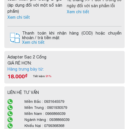
(áp dụng đối với một số sản
ngày đối với sản phẩm lỗi
phẩm)
Xem chi tiết
Xem chi tiết
Thanh toán khi nhận hàng (COD) hoặc chuyển
khoản / trả tiền mặt
Xem chi tiết
Adapter Sạc 2 Cổng
GIÁ RẺ HƠN:
Hàng trưng bày từ:
18.000
₫
Tiết kiệm
91%
LIÊN HỆ TƯ VẤN
Miền Bắc : 0931645579
Miền Trung : 0901930579
Miền Nam : 0966866039
Ngành Hàng : 0938866039
Khiếu Nại : 0799368368