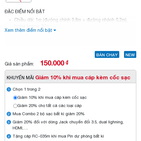
ĐẶC ĐIỂM NỔI BẬT
Chiều dài: 1m (đường chính 0,8m + đường nhánh 0,2m),
trọng lượng: 37g
Xem thêm điểm nổi bật
Chất liệu chăn bên ngoài: dệt nylon
Vật liệu khớp: hợp kim nhôm
BÁN CHẠY
NEW
150.000
₫
Giá sản phẩm:
Giảm 10% khi mua cáp kèm cốc sạc
KHUYẾN MÃI
Chọn 1 trong 2
1
Giảm 10% khi mua cáp kèm cốc sạc
Giảm 20% cho tất cả các loại cáp
Mua Combo 2 bộ sạc bất kì giảm 20%
2
Giảm 20% đối với dòng Jack chuyển đổi 3.5, dual lighning,
3
HDMI,….
Tặng cáp RC-035m khi mua Pin dự phòng bất kì
4