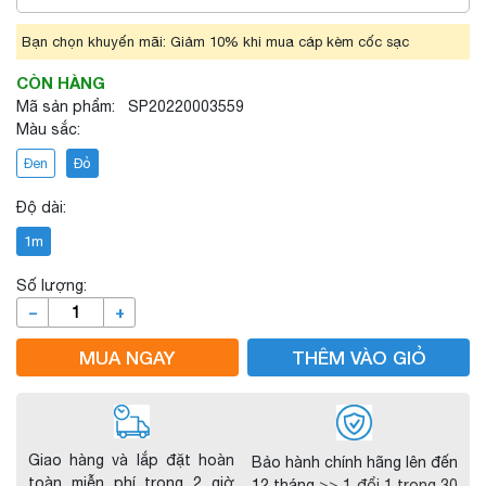
Bạn chọn khuyến mãi: Giảm 10% khi mua cáp kèm cốc sạc
CÒN HÀNG
Mã sản phẩm: SP20220003559
Màu sắc:
Đen
Đỏ
Độ dài:
1m
Số lượng:
–
+
MUA NGAY
THÊM VÀO GIỎ
Giao hàng và lắp đặt hoàn
Bảo hành chính hãng lên đến
toàn miễn phí trong 2 giờ
12 tháng
>> 1 đổi 1 trong 30