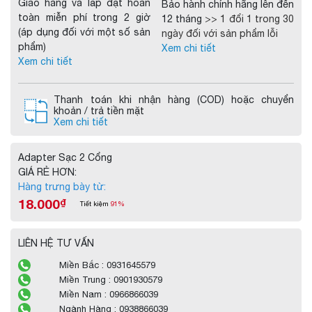
Giao hàng và lắp đặt hoàn
Bảo hành chính hãng lên đến
toàn miễn phí trong 2 giờ
12 tháng
>> 1 đổi 1 trong 30
(áp dụng đối với một số sản
ngày đối với sản phẩm lỗi
phẩm)
Xem chi tiết
Xem chi tiết
Thanh toán khi nhận hàng (COD) hoặc chuyển
khoản / trả tiền mặt
Xem chi tiết
Adapter Sạc 2 Cổng
GIÁ RẺ HƠN:
Hàng trưng bày từ:
18.000
₫
Tiết kiệm
91%
LIÊN HỆ TƯ VẤN
Miền Bắc : 0931645579
Miền Trung : 0901930579
Miền Nam : 0966866039
Ngành Hàng : 0938866039