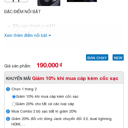
ĐẶC ĐIỂM NỔI BẬT
Dây sạc nhanh s-m411:
Hỗ trợ dòng sạc 3 A
Xem thêm điểm nổi bật
Ngăn dòng điện khi đã sạc đầy pin
Có đèn led báo dòng điện
BÁN CHẠY
NEW
190.000
₫
Giá sản phẩm:
Giảm 10% khi mua cáp kèm cốc sạc
KHUYẾN MÃI
Chọn 1 trong 2
1
Giảm 10% khi mua cáp kèm cốc sạc
Giảm 20% cho tất cả các loại cáp
Mua Combo 2 bộ sạc bất kì giảm 20%
2
Giảm 20% đối với dòng Jack chuyển đổi 3.5, dual lighning,
3
HDMI,….