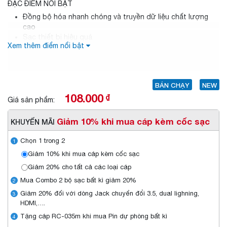
ĐẶC ĐIỂM NỔI BẬT
Đồng bộ hóa nhanh chóng và truyền dữ liệu chất lượng
cao
Sạc thiết bị hiệu quả
Xem thêm điểm nổi bật
Thích hợp cho các thiết bị hỗ trợ Lightning
BÁN CHẠY
NEW
108.000
₫
Giá sản phẩm:
Giảm 10% khi mua cáp kèm cốc sạc
KHUYẾN MÃI
Chọn 1 trong 2
1
Giảm 10% khi mua cáp kèm cốc sạc
Giảm 20% cho tất cả các loại cáp
Mua Combo 2 bộ sạc bất kì giảm 20%
2
Giảm 20% đối với dòng Jack chuyển đổi 3.5, dual lighning,
3
HDMI,….
Tặng cáp RC-035m khi mua Pin dự phòng bất kì
4