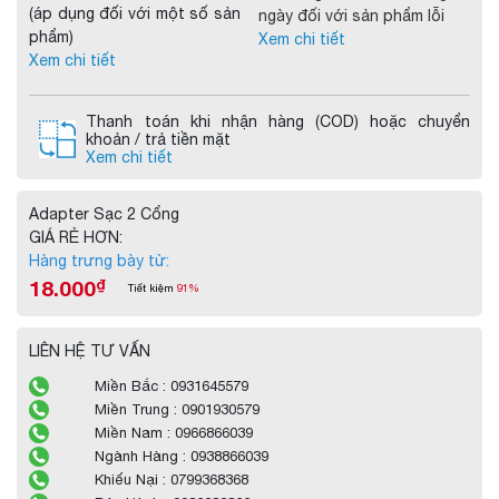
(áp dụng đối với một số sản
ngày đối với sản phẩm lỗi
phẩm)
Xem chi tiết
Xem chi tiết
Thanh toán khi nhận hàng (COD) hoặc chuyển
khoản / trả tiền mặt
Xem chi tiết
Adapter Sạc 2 Cổng
GIÁ RẺ HƠN:
Hàng trưng bày từ:
18.000
₫
Tiết kiệm
91%
LIÊN HỆ TƯ VẤN
Miền Bắc : 0931645579
Miền Trung : 0901930579
Miền Nam : 0966866039
Ngành Hàng : 0938866039
Khiếu Nại : 0799368368