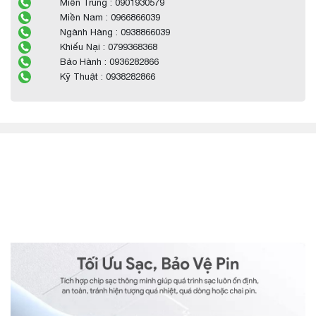
Miền Trung : 0901930579
Miền Nam : 0966866039
Ngành Hàng : 0938866039
Khiếu Nại : 0799368368
Bảo Hành : 0936282866
Kỹ Thuật : 0938282866