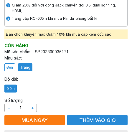
Giảm 20% đối với dòng Jack chuyển đổi 3.5, dual lighning,
3
HDMI,….
Tặng cáp RC-035m khi mua Pin dự phòng bất kì
4
Bạn chọn khuyến mãi: Giảm 10% khi mua cáp kèm cốc sạc
CÒN HÀNG
Mã sản phẩm: SP202300036171
Màu sắc:
Đen
Trắng
Độ dài:
0.9m
Số lượng:
–
+
MUA NGAY
THÊM VÀO GIỎ