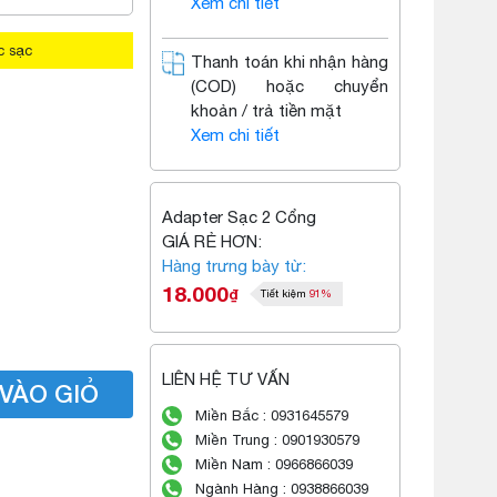
Xem chi tiết
c sạc
Thanh toán khi nhận hàng
(COD) hoặc chuyển
khoản / trả tiền mặt
Xem chi tiết
Adapter Sạc 2 Cổng
GIÁ RẺ HƠN:
Hàng trưng bày từ:
18.000
₫
Tiết kiệm
91%
LIÊN HỆ TƯ VẤN
VÀO GIỎ
Miền Bắc : 0931645579
Miền Trung : 0901930579
Miền Nam : 0966866039
Ngành Hàng : 0938866039