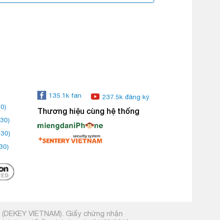
135.1k fan
237.5k đăng ký
0)
Thương hiệu cùng hệ thống
30)
:30)
30)
m (DEKEY VIETNAM). Giấy chứng nhận