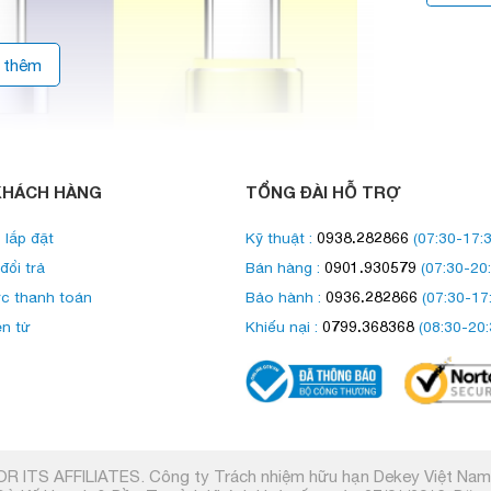
 thêm
KHÁCH HÀNG
TỔNG ĐÀI HỖ TRỢ
0938.282866
 lắp đặt
Kỹ thuật :
(07:30-17:3
0901.930579
đổi trả
Bán hàng :
(07:30-20:
0936.282866
c thanh toán
Bảo hành :
(07:30-17
0799.368368
ện tử
Khiếu nại :
(08:30-20:
R ITS AFFILIATES. Công ty Trách nhiệm hữu hạn Dekey Việt Na