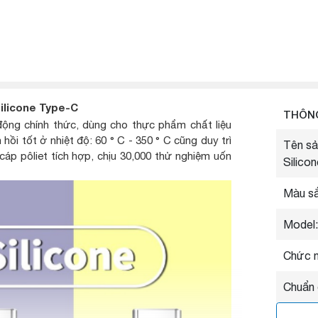
ilicone Type-C
THÔNG
 động chính thức, dùng cho thực phẩm chất liệu
 hồi tốt ở nhiệt độ: 60 ° C - 350 ° C cũng duy trì
Tên s
 cáp pôliet tích hợp, chịu 30,000 thử nghiệm uốn
Silico
Màu sắ
Model:
Chức n
Chuẩn 