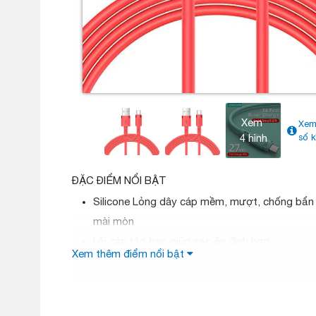
Xem
Xem
4 hình
số k
ĐẶC ĐIỂM NỔI BẬT
Silicone Lỏng dây cáp mềm, mượt, chống bẩn 
mài mòn
giúp sạc ổn định hơn
Lõi cáp táo bạo
Xem thêm điểm nổi bật
Có chất lượng cao để cách nhiệt/ chống cháy