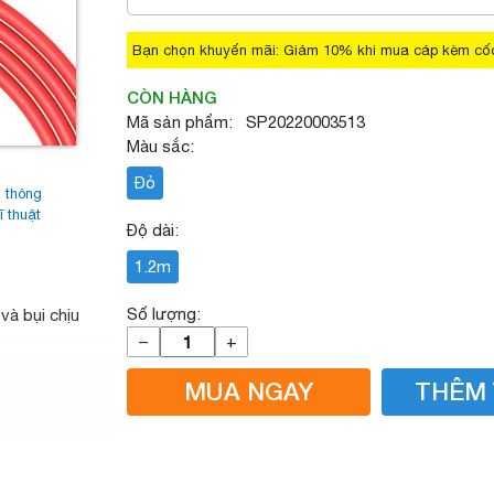
Bạn chọn khuyến mãi: Giảm 10% khi mua cáp kèm cố
CÒN HÀNG
Mã sản phẩm: SP20220003513
Màu sắc:
Đỏ
 thông
ĩ thuật
Độ dài:
1.2m
Số lượng:
và bụi chịu
–
+
MUA NGAY
THÊM 
/ chống đông