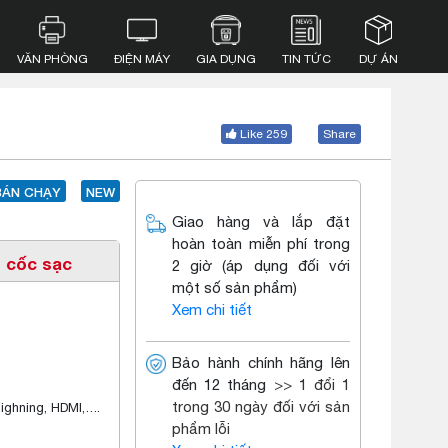
VĂN PHÒNG
ĐIỆN MÁY
GIA DỤNG
TIN TỨC
DỰ ÁN
Like 259
Share
BÁN CHẠY
NEW
Giao hàng và lắp đặt
hoàn toàn miễn phí trong
 cốc sạc
2 giờ (áp dụng đối với
một số sản phẩm)
Xem chi tiết
Bảo hành chính hãng lên
đến 12 tháng
>> 1 đổi 1
trong 30 ngày đối với sản
ighning, HDMI,….
phẩm lỗi