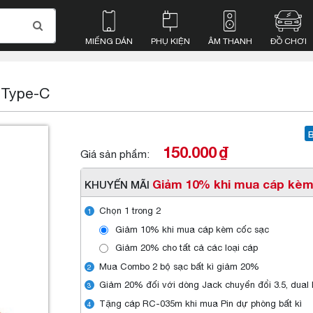
MIẾNG DÁN
PHỤ KIỆN
ÂM THANH
ĐỒ CHƠI
 Type-C
150.000
₫
Giá sản phẩm:
Giảm 10% khi mua cáp kèm
KHUYẾN MÃI
Chọn 1 trong 2
1
Giảm 10% khi mua cáp kèm cốc sạc
Giảm 20% cho tất cả các loại cáp
Mua Combo 2 bộ sạc bất kì giảm 20%
2
Giảm 20% đối với dòng Jack chuyển đổi 3.5, dual l
3
Tặng cáp RC-035m khi mua Pin dự phòng bất kì
4