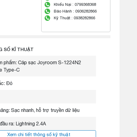
Khiếu Nại : 0799368368
Bảo Hành : 0936282866
Kỹ Thuật : 0938282866
 SỐ KĨ THUẬT
ản phẩm: Cáp sạc Joyroom S-1224N2
ne Type-C
c: Đỏ
ăng: Sạc nhanh, hỗ trợ truyền dữ liệu
đầu ra: Lightning 2.4A
Xem chi tiết thông số kỹ thuật