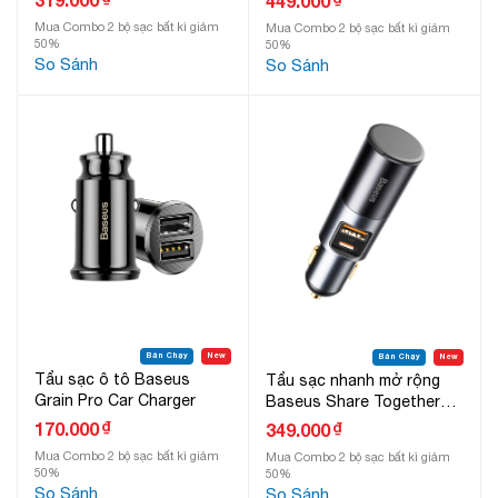
449.000
Mua Combo 2 bộ sạc bất kì giảm
Mua Combo 2 bộ sạc bất kì giảm
50%
50%
So Sánh
So Sánh
Bán Chạy
New
Bán Chạy
New
Tẩu sạc ô tô Baseus
Tẩu sạc nhanh mở rộng
Grain Pro Car Charger
Baseus Share Together
Fast Charge 120W
₫
170.000
₫
349.000
Mua Combo 2 bộ sạc bất kì giảm
Mua Combo 2 bộ sạc bất kì giảm
50%
50%
So Sánh
So Sánh