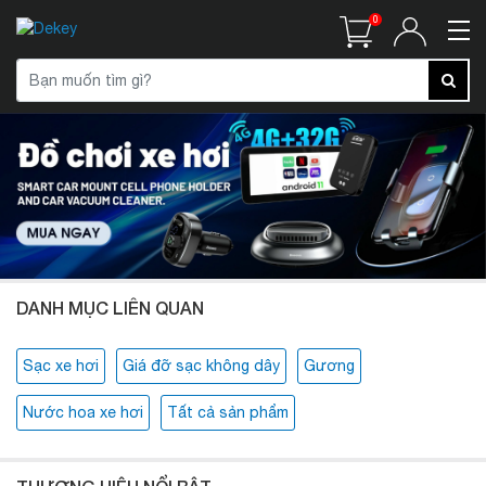
0
DANH MỤC LIÊN QUAN
Sạc xe hơi
Giá đỡ sạc không dây
Gương
Nước hoa xe hơi
Tất cả sản phẩm