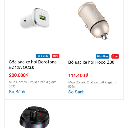
Bán Chạy
New
Bán Chạy
New
Cốc sạc xe hơi Borofone
Bộ sạc xe hơi Hoco Z30
BZ12A QC3.0
₫
200.000
₫
111.400
Mua Combo 2 bộ sạc bất kì giảm
Mua Combo 2 bộ sạc bất kì giảm
50%
50%
So Sánh
So Sánh