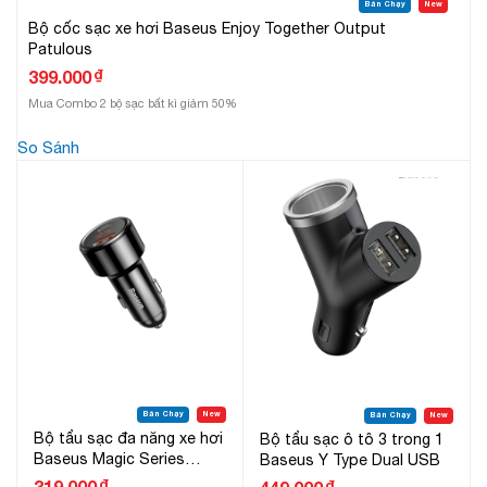
Bán Chạy
New
Bộ cốc sạc xe hơi Baseus Enjoy Together Output
Patulous
₫
399.000
Mua Combo 2 bộ sạc bất kì giảm 50%
So Sánh
Bán Chạy
New
Bán Chạy
New
Bộ tẩu sạc đa năng xe hơi
Bộ tẩu sạc ô tô 3 trong 1
Baseus Magic Series
Baseus Y Type Dual USB
Quick Charge
₫
319.000
₫