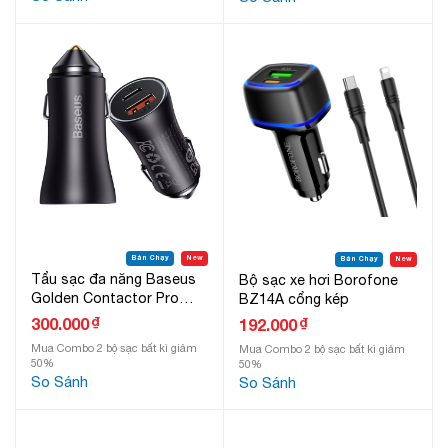
Bán Chạy
New
Bán Chạy
New
Tẩu sạc đa năng Baseus
Bộ sạc xe hơi Borofone
Golden Contactor Pro
BZ14A cổng kép
Dual Fast Charger Car
₫
300.000
₫
192.000
Charger 40W
Mua Combo 2 bộ sạc bất kì giảm
Mua Combo 2 bộ sạc bất kì giảm
50%
50%
So Sánh
So Sánh