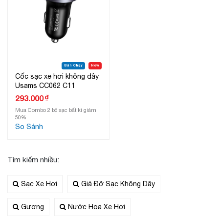
Bán Chạy
New
Cốc sạc xe hơi không dây
Usams CC062 C11
₫
293.000
Mua Combo 2 bộ sạc bất kì giảm
50%
So Sánh
Tìm kiếm nhiều:
Sạc Xe Hơi
Giá Đỡ Sạc Không Dây
Gương
Nước Hoa Xe Hơi