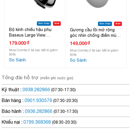
Bán Chạy
New
Bán Chạy
New
Bộ kính chiếu hậu phụ
Gương cầu lồi mở rộng
Baseus Large View
góc nhìn chống điểm mù
Reversing Auxiliary Mirror
cho xe hơi Baseus LV466
₫
179.000
₫
149.000
Full View Blind Spot
Mua Combo 2 bộ sạc bất kì giảm
Mua Combo 2 bộ sạc bất kì giảm
Rearview Mirrors (Bộ 2 cái)
50%
50%
So Sánh
So Sánh
Tổng đài hỗ trợ
(miễn phí cuộc gọi)
Kỹ thuật :
0938.282866
(07:30-17:30)
Bán hàng :
0901.930579
(07:30-20:30)
Bảo hành :
0936.282866
(07:30-17:30)
Khiếu nại :
0799.368368
(08:30-20:30)