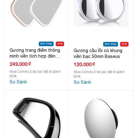
Bán Chạy
New
Bán Chạy
New
Gương trang điểm thông
Gương cầu lồi có khung
minh viền tích hợp đèn
viền bạc 50mm Baseus
LED cảm ứng Baseus
₫
249.000
₫
120.000
Delicate Queen Car
Mua Combo 2 bộ sạc bất kì giảm
Mua Combo 2 bộ sạc bất kì giảm
Touch-up Mirror
50%
50%
So Sánh
So Sánh