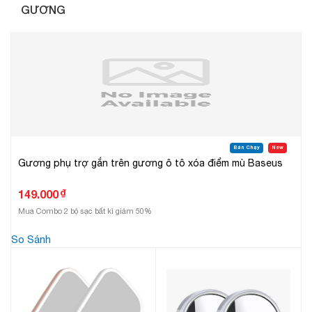
GƯƠNG
Bán Chạy
New
Gương phụ trợ gắn trên gương ô tô xóa điểm mù Baseus
₫
149.000
Mua Combo 2 bộ sạc bất kì giảm 50%
So Sánh