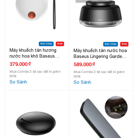
Bán Chạy
New
Bán Chạy
New
Máy khuếch tán hương
Máy khuếch tán nước hoa
nước hoa khô Baseus
Baseus Lingering Garden
Portable Aromatherapy
Tap-Control Car
₫
379.000
₫
589.000
Diffuser
Aromather Diffuser
Mua Combo 2 bộ sạc bất kì giảm
Mua Combo 2 bộ sạc bất kì giảm
50%
50%
So Sánh
So Sánh