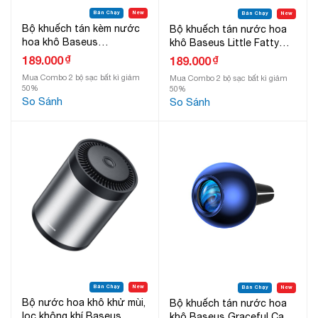
Bán Chạy
New
Bán Chạy
New
Bộ khuếch tán kèm nước
Bộ khuếch tán nước hoa
hoa khô Baseus
khô Baseus Little Fatty
Horizontal Chubby Car Air
Fragrance
₫
189.000
₫
189.000
Freshener LV489
Mua Combo 2 bộ sạc bất kì giảm
Mua Combo 2 bộ sạc bất kì giảm
50%
50%
So Sánh
So Sánh
Bán Chạy
New
Bán Chạy
New
Bộ nước hoa khô khử mùi,
Bộ khuếch tán nước hoa
lọc không khí Baseus
khô Baseus Graceful Car