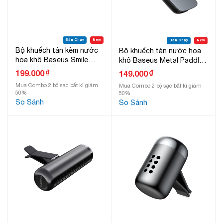
Bán Chạy
New
Bán Chạy
New
Bộ khuếch tán kèm nước
Bộ khuếch tán nước hoa
hoa khô Baseus Smile
khô Baseus Metal Paddle
Vehicle Mounted Aroma
Car Air Freshener
₫
199.000
₫
149.000
Diffuser
Mua Combo 2 bộ sạc bất kì giảm
Mua Combo 2 bộ sạc bất kì giảm
50%
50%
So Sánh
So Sánh