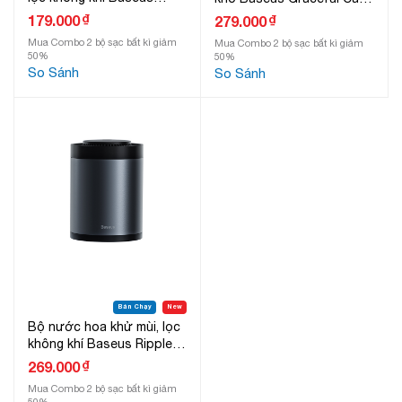
Minimalist Car Cup Holder
Fragrance Pro Refill
₫
179.000
₫
279.000
Mua Combo 2 bộ sạc bất kì giảm
Mua Combo 2 bộ sạc bất kì giảm
50%
50%
So Sánh
So Sánh
Bán Chạy
New
Bộ nước hoa khử mùi, lọc
không khí Baseus Ripple
Car Cup Holder Air
₫
269.000
Freshener
Mua Combo 2 bộ sạc bất kì giảm