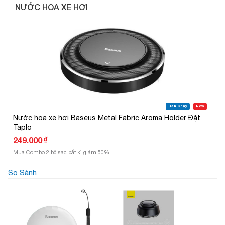
NƯỚC HOA XE HƠI
Bán Chạy
New
Nước hoa xe hơi Baseus Metal Fabric Aroma Holder Đặt
Taplo
₫
249.000
Mua Combo 2 bộ sạc bất kì giảm 50%
So Sánh