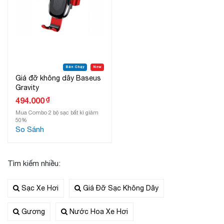
Bán Chạy
New
Giá đỡ không dây Baseus
Gravity
₫
494.000
Mua Combo 2 bộ sạc bất kì giảm
50%
So Sánh
Tìm kiếm nhiều:
Sạc Xe Hơi
Giá Đỡ Sạc Không Dây
Gương
Nước Hoa Xe Hơi