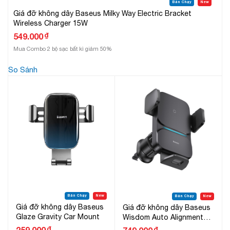
Bán Chạy
New
Giá đỡ không dây Baseus Milky Way Electric Bracket
Wireless Charger 15W
₫
549.000
Mua Combo 2 bộ sạc bất kì giảm 50%
So Sánh
Bán Chạy
New
Bán Chạy
New
Giá đỡ không dây Baseus
Giá đỡ không dây Baseus
Glaze Gravity Car Mount
Wisdom Auto Alignment
Car Mount Wireless
₫
259.000
₫