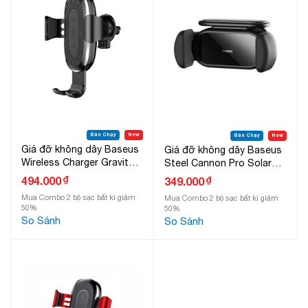
Bán Chạy
New
Bán Chạy
New
Giá đỡ không dây Baseus
Giá đỡ không dây Baseus
Wireless Charger Gravity
Steel Cannon Pro Solar
Car Mount
Electric Holder Car Mount
₫
494.000
₫
349.000
Mua Combo 2 bộ sạc bất kì giảm
Mua Combo 2 bộ sạc bất kì giảm
50%
50%
So Sánh
So Sánh