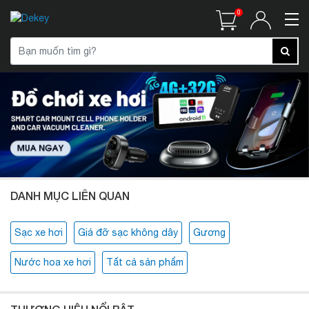
0
DANH MỤC LIÊN QUAN
Sạc xe hơi
Giá đỡ sạc không dây
Gương
Nước hoa xe hơi
Tất cả sản phẩm