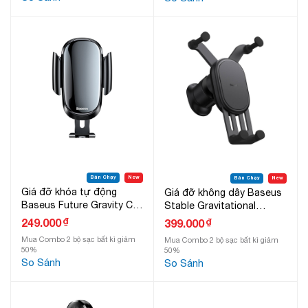
Bán Chạy
New
Bán Chạy
New
Giá đỡ khóa tự động
Giá đỡ không dây Baseus
Baseus Future Gravity Car
Stable Gravitational
Mount
Wireless Charging Car
₫
249.000
₫
399.000
Mount Pro 15W
Mua Combo 2 bộ sạc bất kì giảm
Mua Combo 2 bộ sạc bất kì giảm
50%
50%
So Sánh
So Sánh