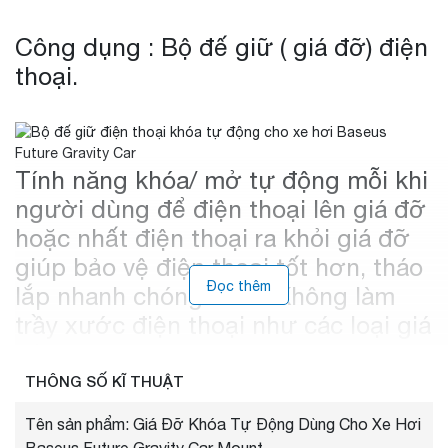
Công dụng : Bộ đế giữ ( giá đỡ) điện
thoại.
Tính năng khóa/ mở tự động mỗi khi
người dùng để điện thoại lên giá đỡ
hoặc nhất điện thoại ra khỏi giá đỡ
giúp bảo vệ điện thoại tốt hơn, tháo
Đọc thêm
lắp nhanh chóng hơn . Không làm
trầy xước điện thoại như các loại giá
đở dạng kẹp thông thường.
THÔNG SỐ KĨ THUẬT
Tên sản phẩm: Giá Đỡ Khóa Tự Động Dùng Cho Xe Hơi
Baseus Future Gravity Car Mount