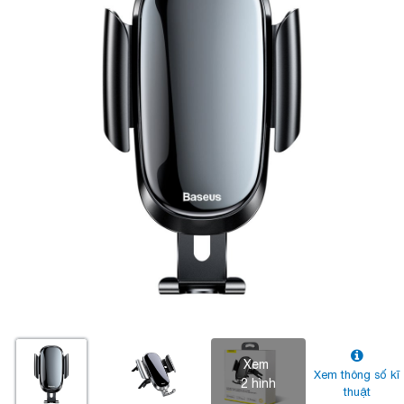
Xem
Xem thông số kĩ
2 hình
thuật