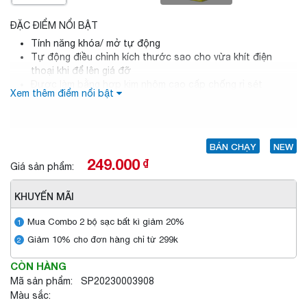
ĐẶC ĐIỂM NỔI BẬT
Tính năng khóa/ mở tự động
Tự động điều chỉnh kích thước sao cho vừa khít điện
thoại khi để lên giá đỡ
Được làm bằng hợp kim nhôm cao cấp chống rỉ sét
Xem thêm điểm nổi bật
Khả năng xoay 360 độ và điều chỉnh góc nhìn rộng hơn và
thoải mái hơn
BÁN CHẠY
NEW
249.000
₫
Giá sản phẩm:
KHUYẾN MÃI
Mua Combo 2 bộ sạc bất kì giảm 20%
1
Giảm 10% cho đơn hàng chỉ từ 299k
2
CÒN HÀNG
Mã sản phẩm: SP20230003908
Màu sắc: