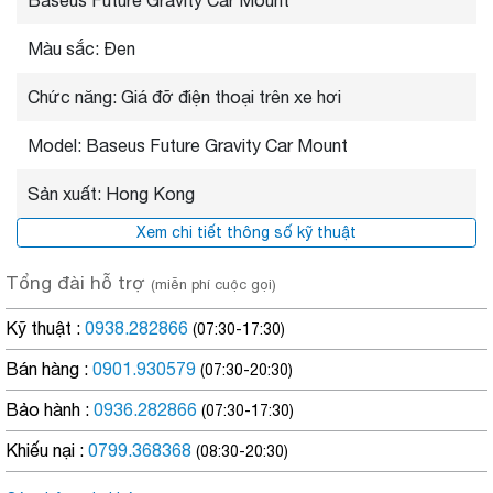
Màu sắc: Đen
Chức năng: Giá đỡ điện thoại trên xe hơi
Model: Baseus Future Gravity Car Mount
Sản xuất: Hong Kong
Xem chi tiết thông số kỹ thuật
Tổng đài hỗ trợ
(miễn phí cuộc gọi)
Kỹ thuật :
0938.282866
(07:30-17:30)
Bán hàng :
0901.930579
(07:30-20:30)
Bảo hành :
0936.282866
(07:30-17:30)
Tự động điều chỉnh kích thước sao
Khiếu nại :
0799.368368
cho vừa khít điện thoại khi để lên giá
(08:30-20:30)
đỡ . Phù hợp với nhiều loại điện