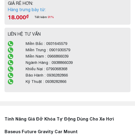
GIÁ RẺ HƠN:
Hàng trưng bày từ:
18.000
₫
Tiết kiệm
91%
LIÊN HỆ TƯ VẤN
Miền Bắc : 0931645579
Miền Trung : 0901930579
Miền Nam : 0966866039
Ngành Hàng : 0938866039
Khiếu Nại : 0799368368
Bảo Hành : 0936282866
Kỹ Thuật : 0938282866
Tính Năng Giá Đỡ Khóa Tự Động Dùng Cho Xe Hơi
Baseus Future Gravity Car Mount