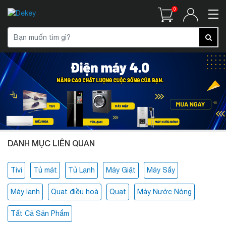
0
DANH MỤC LIÊN QUAN
Tivi
Tủ mát
Tủ Lạnh
Máy Giặt
Máy Sấy
Máy lạnh
Quạt điều hoà
Quạt
Máy Nước Nóng
Tất Cả Sản Phẩm