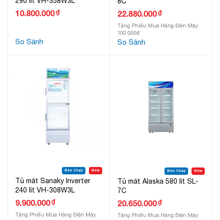
290 lít VH-358W3L
8C
₫
10.800.000
₫
22.880.000
Tặng Phiếu Mua Hàng Điện Máy
100.000đ
So Sánh
So Sánh
Bán Chạy
New
Bán Chạy
New
Tủ mát Sanaky Inverter
Tủ mát Alaska 580 lít SL-
240 lít VH-308W3L
7C
₫
9.900.000
₫
20.650.000
Tặng Phiếu Mua Hàng Điện Máy
Tặng Phiếu Mua Hàng Điện Máy