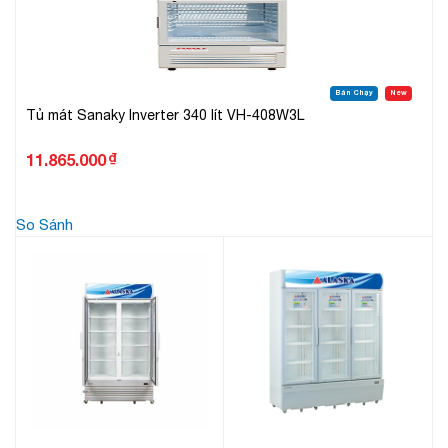
Bán Chạy
New
Tủ mát Sanaky Inverter 340 lít VH-408W3L
₫
11.865.000
So Sánh