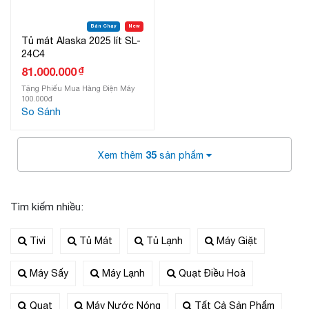
Bán Chạy
New
Tủ mát Alaska 2025 lít SL-
24C4
₫
81.000.000
Tặng Phiếu Mua Hàng Điện Máy
100.000đ
So Sánh
35
Xem thêm
sản phẩm
Tìm kiếm nhiều:
Tivi
Tủ Mát
Tủ Lạnh
Máy Giặt
Máy Sấy
Máy Lạnh
Quạt Điều Hoà
Quạt
Máy Nước Nóng
Tất Cả Sản Phẩm