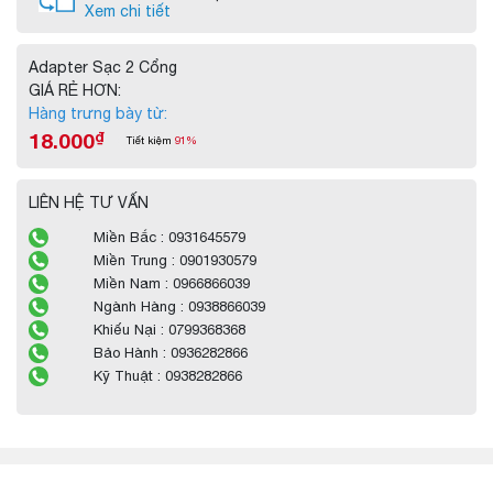
Xem chi tiết
Adapter Sạc 2 Cổng
GIÁ RẺ HƠN:
Hàng trưng bày từ:
18.000
₫
Tiết kiệm
91%
LIÊN HỆ TƯ VẤN
Miền Bắc : 0931645579
Miền Trung : 0901930579
Miền Nam : 0966866039
Ngành Hàng : 0938866039
Khiếu Nại : 0799368368
Bảo Hành : 0936282866
Kỹ Thuật : 0938282866