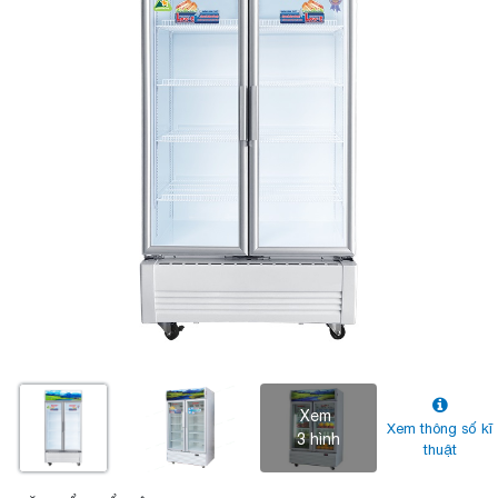
Xem
Xem thông số kĩ
3 hình
thuật