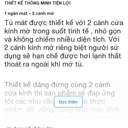
THIẾT KẾ THÔNG MINH TIỆN LỢI
1 ngăn mát – 2 cánh mở
Tủ mát được thiết kế với 2 cánh cửa
kính mở trong suốt tinh tế , nhỏ gọn
và không chiếm nhiều diện tích. Với
2 cánh kính mở riêng biệt người sử
dụng sẽ hạn chế được hơi lạnh thất
thoát ra ngoài khi mở tủ.
Thiết kế dáng đứng cùng 2 cánh
cửa kính thì sản phẩm sẽ đáp ứng
tốt các nhu cầu bảo quản thực
Đọc thêm
phẩm, đồ uống, cũng như mục đích
trưng bày kinh doanh ở cửa hàng,
siêu thị với các mặt hàng cần bảo