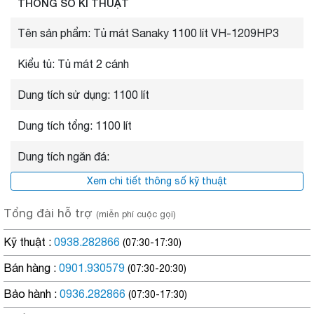
THÔNG SỐ KĨ THUẬT
quản mát như rau, củ, quả, nước
giải khát,…
Tên sản phẩm: Tủ mát Sanaky 1100 lít VH-1209HP3
Kiểu tủ: Tủ mát 2 cánh
Dung tích sử dụng: 1100 lít
Dung tích tổng: 1100 lít
Dung tích ngăn đá:
Xem chi tiết thông số kỹ thuật
Tổng đài hỗ trợ
(miễn phí cuộc gọi)
Kỹ thuật :
0938.282866
(07:30-17:30)
Bán hàng :
0901.930579
Công nghệ kính LOW-E
(07:30-20:30)
kính phủ
Bảo hành :
Hạn chế sự trao đổi nhiệt với bên ngoài:
0936.282866
(07:30-17:30)
LOW-E sẽ hạn chế tia hồng ngoại