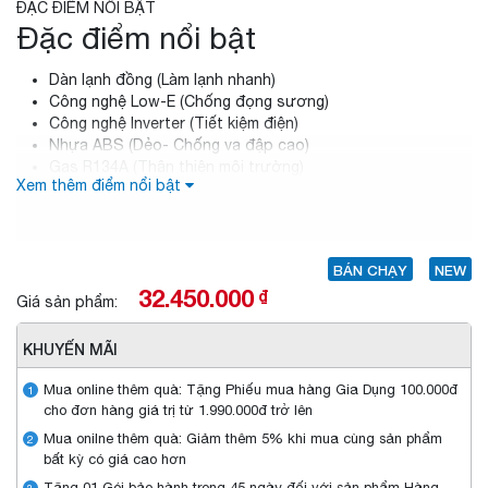
ĐẶC ĐIỂM NỔI BẬT
Đặc điểm nổi bật
Dàn lạnh đồng (Làm lạnh nhanh)
Công nghệ Low-E (Chống đọng sương)
Công nghệ Inverter (Tiết kiệm điện)
Nhựa ABS (Dẻo- Chống va đập cao)
Gas R134A (Thân thiện môi trường)
Xem thêm điểm nổi bật
Trang bị ngăn kệ (Di chuyển tiện dụng)
BÁN CHẠY
NEW
32.450.000
₫
Giá sản phẩm:
KHUYẾN MÃI
Mua online thêm quà: Tặng Phiếu mua hàng Gia Dụng 100.000đ
1
cho đơn hàng giá trị từ 1.990.000đ trở lên
Mua onilne thêm quà: Giảm thêm 5% khi mua cùng sản phẩm
2
bất kỳ có giá cao hơn
Tặng 01 Gói bảo hành trong 45 ngày đối với sản phẩm Hàng
3