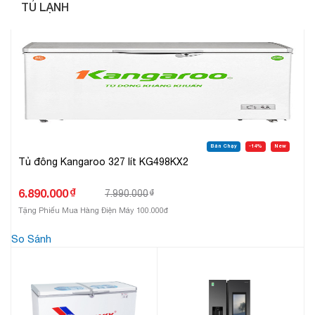
TỦ LẠNH
Bán Chạy
-14%
New
Tủ đông Kangaroo 327 lít KG498KX2
₫
6.890.000
7.990.000
₫
Tặng Phiếu Mua Hàng Điện Máy 100.000đ
So Sánh