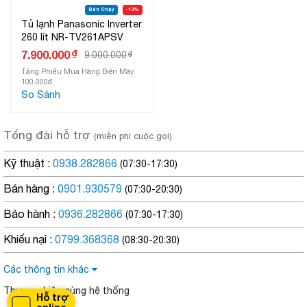
Bán Chạy
-13%
Tủ lạnh Panasonic Inverter
260 lít NR-TV261APSV
₫
7.900.000
9.000.000
₫
Tặng Phiếu Mua Hàng Điện Máy
100.000đ
So Sánh
Tổng đài hỗ trợ
(miễn phí cuộc gọi)
Kỹ thuật :
0938.282866
(07:30-17:30)
Bán hàng :
0901.930579
(07:30-20:30)
Bảo hành :
0936.282866
(07:30-17:30)
Khiếu nại :
0799.368368
(08:30-20:30)
Các thông tin khác
Thương hiệu cùng hệ thống
Hỗ trợ