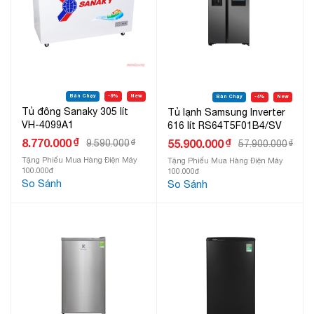
Bán Chạy
-9%
New
Bán Chạy
-4%
New
Tủ đông Sanaky 305 lít
Tủ lạnh Samsung Inverter
VH-4099A1
616 lít RS64T5F01B4/SV
₫
8.770.000
₫
55.900.000
9.590.000
₫
57.900.000
₫
Tặng Phiếu Mua Hàng Điện Máy
Tặng Phiếu Mua Hàng Điện Máy
100.000đ
100.000đ
So Sánh
So Sánh