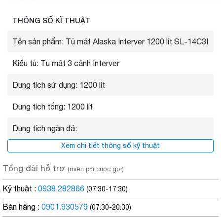
50%. Điện năng tiêu thụ mỗi ngày của tủ mát Alaska SL-14C3I
chỉ 7.0kW.h/24h
THÔNG SỐ KĨ THUẬT
Tên sản phẩm: Tủ mát Alaska Interver 1200 lít SL-14C3I
Đèn chiếu sáng bên trong và đèn pano trên đầu là đèn
Kiểu tủ: Tủ mát 3 cánh Interver
LED:
Tủ mát Alaska SL-14C3I 1400 lít sử dụng công nghệ đèn LED
Dung tích sử dụng: 1200 lít
chiếu sáng bên trong tủ tiết kiệm điện. Đèn pano trên đầu giúp
tủ sang trọng nổi bật.
Dung tích tổng: 1200 lít
Dung tích ngăn đá:
Cửa kính 2 lớp hút chân không
Xem chi tiết thông số kỹ thuật
Cửa kính 2 lớp hút chân không chắc chắn, cách nhiệt hiệu quả
giúp tủ mát Alaska SL-14C3 1200 lít giữ lạnh tốt hơn và tiết
Tổng đài hỗ trợ
kiệm điện năng.
(miễn phí cuộc gọi)
Kỹ thuật :
0938.282866
(07:30-17:30)
Cửa có tÍnh năng tự động cao cấp:
Bán hàng :
0901.930579
(07:30-20:30)
Cửa tủ mát Alaska SL-14C3I 1200 lít tự đóng với góc 90 độ.