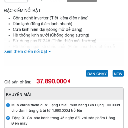
ĐẶC ĐIỂM NỔI BẬT
Công nghệ inverter (Tiết kiệm điện năng)
Dàn lạnh đồng (Làm lạnh nhanh)
Cửa kính hiện đại (Đóng mở dễ dàng)
Hệ thống kính sưởi (Chống đọng sương)
Sử dụng gas R134A (Thân thiện môi trường)
Hệ thống ngăn kệ chắc chắn (Phân chia thực phẩm dễ
Xem thêm điểm nổi bật
dàng)
BÁN CHẠY
NEW
37.890.000
₫
Giá sản phẩm:
KHUYẾN MÃI
Mua online thêm quà: Tặng Phiếu mua hàng Gia Dụng 100.000đ
1
cho đơn hàng giá trị từ 1.990.000đ trở lên
Tặng 01 Gói bảo hành trong 45 ngày đối với sản phẩm Hàng
2
Điện máy