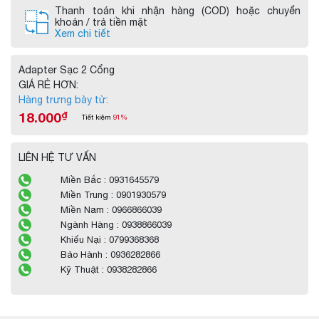
Thanh toán khi nhận hàng (COD) hoặc chuyển
khoản / trả tiền mặt
Xem chi tiết
Adapter Sạc 2 Cổng
GIÁ RẺ HƠN:
Hàng trưng bày từ:
18.000
₫
Tiết kiệm
91%
LIÊN HỆ TƯ VẤN
Miền Bắc : 0931645579
Miền Trung : 0901930579
Miền Nam : 0966866039
Ngành Hàng : 0938866039
Khiếu Nại : 0799368368
Bảo Hành : 0936282866
Kỹ Thuật : 0938282866