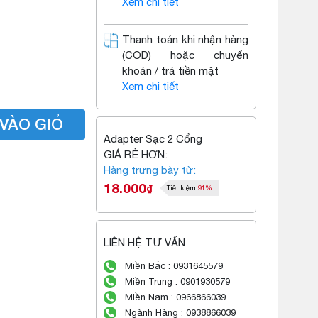
Xem chi tiết
Thanh toán khi nhận hàng
(COD) hoặc chuyển
khoản / trả tiền mặt
Xem chi tiết
VÀO GIỎ
Adapter Sạc 2 Cổng
GIÁ RẺ HƠN:
Hàng trưng bày từ:
18.000
₫
Tiết kiệm
91%
LIÊN HỆ TƯ VẤN
Miền Bắc : 0931645579
Miền Trung : 0901930579
Miền Nam : 0966866039
Ngành Hàng : 0938866039