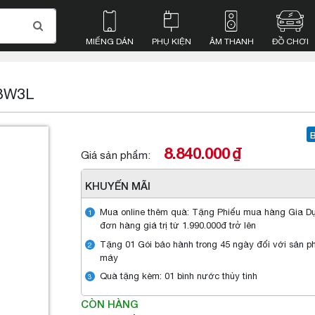
MIẾNG DÁN
PHỤ KIỆN
ÂM THANH
ĐỒ CHƠI
18W3L
8.840.000
₫
Giá sản phẩm:
KHUYẾN MÃI
Mua online thêm quà: Tặng Phiếu mua hàng Gia D
1
đơn hàng giá trị từ 1.990.000đ trở lên
Tặng 01 Gói bảo hành trong 45 ngày đối với sản 
2
máy
Quà tặng kèm: 01 bình nước thủy tinh
3
CÒN HÀNG