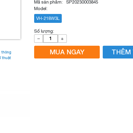
Mã sản phẩm: SP20230003845
Model:
VH-218W3L
Số lượng:
–
+
MUA NGAY
THÊM 
 thông
ĩ thuật