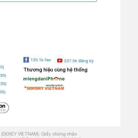
135.1k fan
237.5k đăng ký
0)
Thương hiệu cùng hệ thống
30)
:30)
30)
m (DEKEY VIETNAM). Giấy chứng nhận