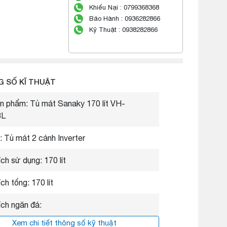
Khiếu Nại : 0799368368
Bảo Hành : 0936282866
Kỹ Thuật : 0938282866
 SỐ KĨ THUẬT
n phẩm: Tủ mát Sanaky 170 lít VH-
3L
: Tủ mát 2 cánh Inverter
ch sử dụng: 170 lít
ch tổng: 170 lít
ích ngăn đá:
Xem chi tiết thông số kỹ thuật