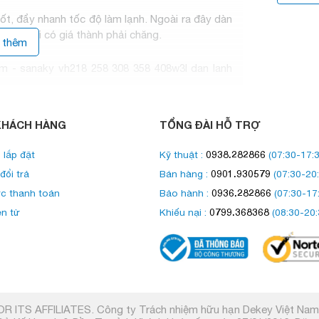
ốt, đẩy nhanh tốc độ làm lạnh. Ngoài ra đây dàn
dụng khi có giá thành phải chăng.
 thêm
ánh mở
KHÁCH HÀNG
TỔNG ĐÀI HỖ TRỢ
h mở trên dưới
trong suốt tinh tế , nhỏ gọn và
mở riêng biệt thì người sử dụng sẽ hạn chế được
0938.282866
 lắp đặt
Kỹ thuật :
(07:30-17:3
ích và kích thước của mình thì đây là sự lựa chọn
0901.930579
đổi trả
Bán hàng :
(07:30-20:
ợi và quán nước gia đình.
0936.282866
c thanh toán
Bảo hành :
(07:30-17
0799.368368
ện tử
Khiếu nại :
(08:30-20:
o quản trong điều kiện lạnh sâu
hủ LOW-E sẽ hạn chế tia hồng ngoại mang nhiệt
 nhập vào tủ.
R ITS AFFILIATES. Công ty Trách nhiệm hữu hạn Dekey Việt Na
 giảm trao đổi nhiệt với môi trường bên ngoài