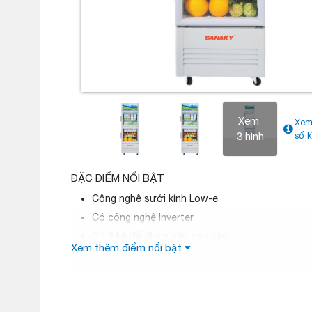
Xem
Xem
3 hình
số k
ĐẶC ĐIỂM NỔI BẬT
Công nghệ sưởi kính Low-e
Có công nghệ Inverter
Có 3 kệ dễ di chuyển sắp xếp
Xem thêm điểm nổi bật
Gas R600A
Làm lạnh nhanh
Vận hành êm ái
2 cánh mở trên dưới tiện lợi