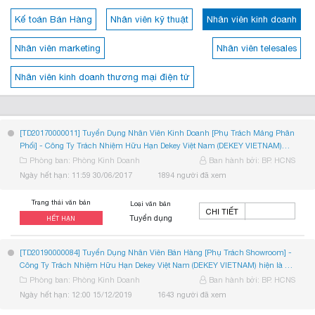
Kế toán Bán Hàng
Nhân viên kỹ thuật
Nhân viên kinh doanh
Nhân viên marketing
Nhân viên telesales
Nhân viên kinh doanh thương mại điện tử
[TD20170000011]
Tuyển Dụng Nhân Viên Kinh Doanh [Phụ Trách Mảng Phân
-
Phối]
Công Ty Trách Nhiệm Hữu Hạn Dekey Việt Nam (DEKEY VIETNAM)
...
hiện là đối tác phân...
Phòng ban: Phòng Kinh Doanh
Ban hành bởi: BP. HCNS
Ngày hết hạn: 11:59 30/06/2017
1894 người đã xem
Trạng thái văn bản
Loại văn bản
CHI TIẾT
Tuyển dụng
HẾT HẠN
-
[TD20190000084]
Tuyển Dụng Nhân Viên Bán Hàng [Phụ Trách Showroom]
Công Ty Trách Nhiệm Hữu Hạn Dekey Việt Nam (DEKEY VIETNAM) hiện là đối
...
tác phân...
Phòng ban: Phòng Kinh Doanh
Ban hành bởi: BP. HCNS
Ngày hết hạn: 12:00 15/12/2019
1643 người đã xem