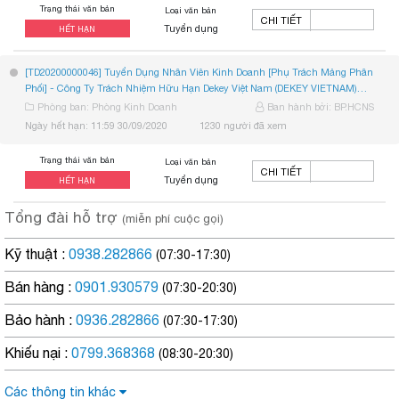
Trạng thái văn bản
Loại văn bản
CHI TIẾT
Tuyển dụng
HẾT HẠN
[TD20200000046]
Tuyển Dụng Nhân Viên Kinh Doanh [Phụ Trách Mảng Phân
-
Phối]
Công Ty Trách Nhiệm Hữu Hạn Dekey Việt Nam (DEKEY VIETNAM)
...
hiện là đối tác phân...
Phòng ban: Phòng Kinh Doanh
Ban hành bởi: BP.HCNS
Ngày hết hạn: 11:59 30/09/2020
1230 người đã xem
Trạng thái văn bản
Loại văn bản
CHI TIẾT
Tuyển dụng
HẾT HẠN
Tổng đài hỗ trợ
(miễn phí cuộc gọi)
Kỹ thuật :
0938.282866
(07:30-17:30)
Bán hàng :
0901.930579
(07:30-20:30)
Bảo hành :
0936.282866
(07:30-17:30)
Khiếu nại :
0799.368368
(08:30-20:30)
Các thông tin khác