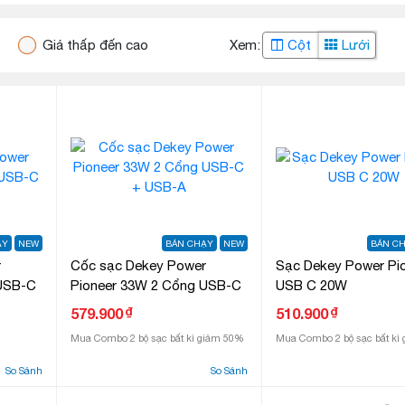
Giá thấp đến cao
Xem:
Cột
Lưới
ẠY
NEW
BÁN CHẠY
NEW
BÁN C
r
Cốc sạc Dekey Power
Sạc Dekey Power Pi
 USB-C
Pioneer 33W 2 Cổng USB-C
USB C 20W
+ USB-A
₫
₫
579.900
510.900
Mua Combo 2 bộ sạc bất kì giảm 50%
Mua Combo 2 bộ sạc bất kì
So Sánh
So Sánh