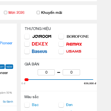
Mới 2026
Khuyến mãi
THƯƠNG HIỆU
GIÁ BÁN
HẠY
NEW
oneer
0 đ
639,000 đ
 giảm 50%
Màu sắc
So Sánh
Bạc
Đen