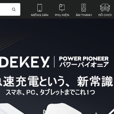
MIẾNG DÁN
PHỤ KIỆN
ÂM THANH
ĐỒ CHƠI