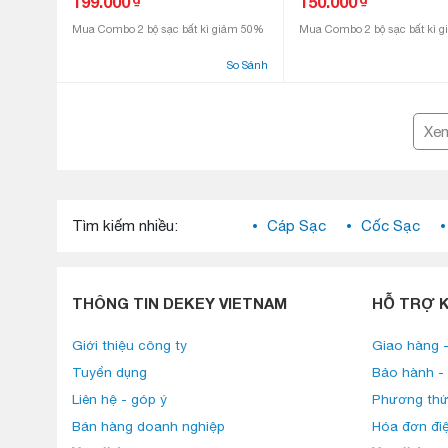
199.000
150.000
Mua Combo 2 bộ sạc bất kì giảm 50%
Mua Combo 2 bộ sạc bất kì 
So Sánh
Xe
Tìm kiếm nhiều:
Cáp Sạc
Cốc Sạc
THÔNG TIN DEKEY VIETNAM
HỖ TRỢ 
Giới thiệu công ty
Giao hàng -
Tuyển dụng
Bảo hành - 
Liên hệ - góp ý
Phương thứ
Bán hàng doanh nghiệp
Hóa đơn đi