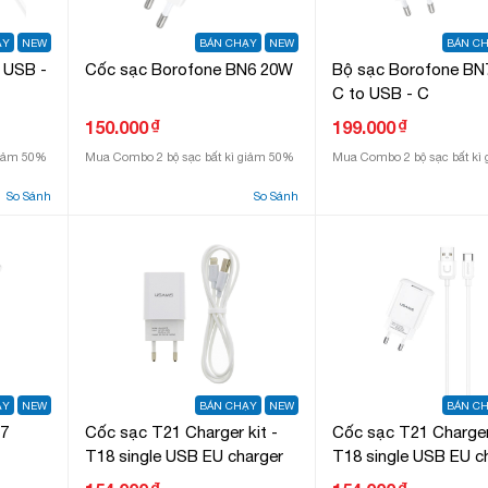
ẠY
NEW
BÁN CHẠY
NEW
BÁN C
 USB -
Cốc sạc Borofone BN6 20W
Bộ sạc Borofone BN
C to USB - C
₫
₫
150.000
199.000
giảm 50%
Mua Combo 2 bộ sạc bất kì giảm 50%
Mua Combo 2 bộ sạc bất kì
So Sánh
So Sánh
ẠY
NEW
BÁN CHẠY
NEW
BÁN C
N7
Cốc sạc T21 Charger kit -
Cốc sạc T21 Charger 
T18 single USB EU charger
T18 single USB EU c
+ Uturn Micro cable
+ Uturn Type c cable
₫
₫