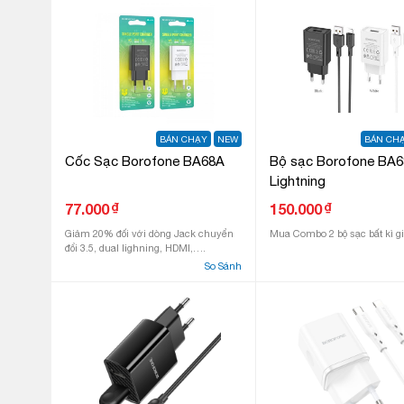
BÁN CHẠY
NEW
BÁN CH
Cốc Sạc Borofone BA68A
Bộ sạc Borofone BA
Lightning
₫
₫
77.000
150.000
Giảm 20% đối với dòng Jack chuyển
Mua Combo 2 bộ sạc bất kì 
đổi 3.5, dual lighning, HDMI,….
So Sánh