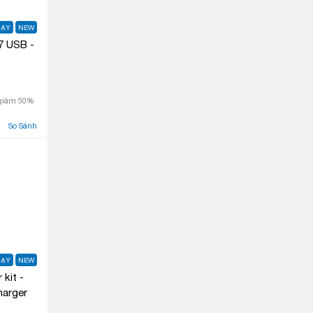
HẠY
NEW
7 USB -
 giảm 50%
So Sánh
HẠY
NEW
kit -
harger