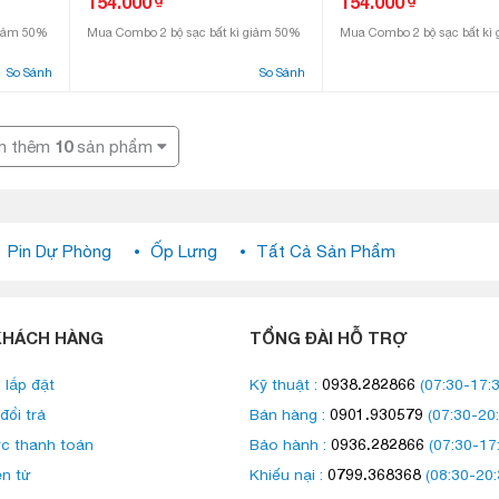
154.000
154.000
giảm 50%
Mua Combo 2 bộ sạc bất kì giảm 50%
Mua Combo 2 bộ sạc bất kì
So Sánh
So Sánh
10
m thêm
sản phẩm
Pin Dự Phòng
Ốp Lưng
Tất Cả Sản Phẩm
KHÁCH HÀNG
TỔNG ĐÀI HỖ TRỢ
0938.282866
 lắp đặt
Kỹ thuật :
(07:30-17:3
0901.930579
đổi trả
Bán hàng :
(07:30-20:
0936.282866
c thanh toán
Bảo hành :
(07:30-17
0799.368368
ện tử
Khiếu nại :
(08:30-20: