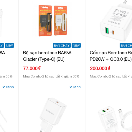
ẠY
NEW
BÁN CHẠY
NEW
BÁN C
68A
Bộ sạc borofone BA68A
Cốc sạc Borofone B
Glacier (Type-C) (EU)
PD20W + QC3.0 (EU)
₫
₫
77.000
200.000
giảm 50%
Mua Combo 2 bộ sạc bất kì giảm 50%
Mua Combo 2 bộ sạc bất kì
So Sánh
So Sánh