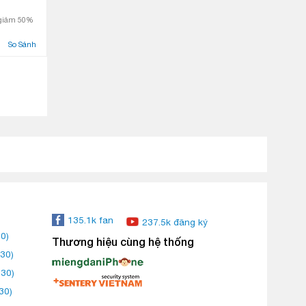
 giảm 50%
So Sánh
135.1k fan
237.5k đăng ký
0)
Thương hiệu cùng hệ thống
30)
:30)
30)