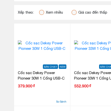
Xếp theo:
Xem nhiều
Giá cao đến thấp
BÁN CHẠY
NEW
BÁN CH
Cốc sạc Dekey Power
Cốc sạc Dekey Powe
Pioneer 30W 1 Cổng USB-C
Pioneer 33W 1 Cổng
₫
₫
379.900
552.900
So Sánh