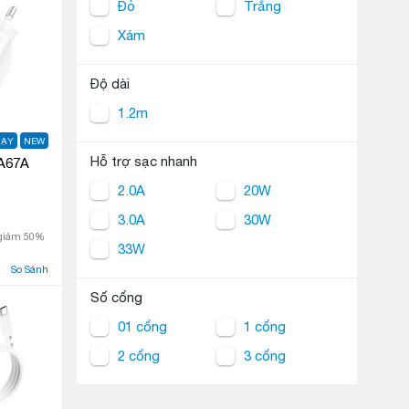
Đỏ
Trắng
Xám
Độ dài
1.2m
HẠY
NEW
Hỗ trợ sạc nhanh
A67A
2.0A
20W
3.0A
30W
 giảm 50%
33W
So Sánh
Số cổng
01 cổng
1 cổng
2 cổng
3 cổng