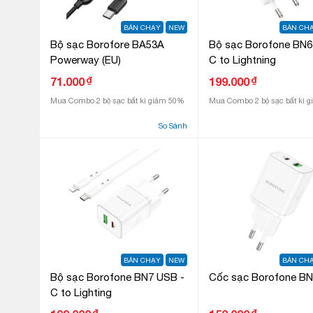
BÁN CHẠY
NEW
BÁN CH
Bộ sạc Borofore BA53A
Bộ sạc Borofone BN6
Powerway (EU)
C to Lightning
₫
₫
71.000
199.000
Mua Combo 2 bộ sạc bất kì giảm 50%
Mua Combo 2 bộ sạc bất kì 
So Sánh
BÁN CHẠY
NEW
BÁN CH
Bộ sạc Borofone BN7 USB -
Cốc sạc Borofone B
C to Lighting
₫
₫