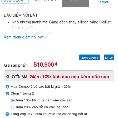
thuật
ĐẶC ĐIỂM NỔI BẬT
Nhỏ nhưng mạnh mẽ: Bằng cách thay silicon bằng Gallium
Nitride (GaN
Nano Now Sạc Mọi thứ
Xem thêm điểm nổi bật
Sạc tốc độ cao
BÁN CHẠY
NEW
510.900
₫
Giá sản phẩm:
Giảm 10% khi mua cáp kèm cốc sạc
KHUYẾN MÃI
Mua Combo 2 bộ sạc bất kì giảm 20%
1
Chọn 1 trong 2
2
Giảm 10% khi mua cáp kèm cốc sạc
Giảm 20% cho tất cả các loại cáp
Tặng cáp RC-035m khi mua Pin dự phòng bất kì
3