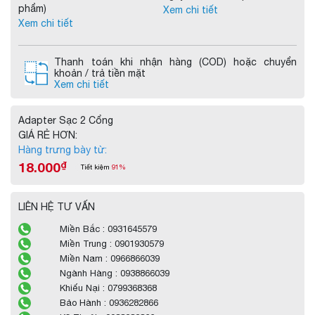
phẩm)
Xem chi tiết
Xem chi tiết
Thanh toán khi nhận hàng (COD) hoặc chuyển
khoản / trả tiền mặt
Xem chi tiết
Adapter Sạc 2 Cổng
GIÁ RẺ HƠN:
Hàng trưng bày từ:
18.000
₫
Tiết kiệm
91%
LIÊN HỆ TƯ VẤN
Miền Bắc : 0931645579
Miền Trung : 0901930579
Miền Nam : 0966866039
Ngành Hàng : 0938866039
Khiếu Nại : 0799368368
Bảo Hành : 0936282866