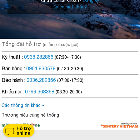
Chưa có tài khoản?
Đăng ký
Quên mật khẩu?
Tổng đài hỗ trợ
(miễn phí cuộc gọi)
Kỹ thuật :
0938.282866
(07:30-17:30)
Bán hàng :
0901.930579
(07:30-20:30)
Bảo hành :
0936.282866
(07:30-17:30)
Khiếu nại :
0799.368368
(08:30-20:30)
Các thông tin khác
Thương hiệu cùng hệ thống
Hỗ trợ
online