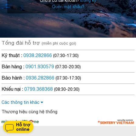
Chưa có tài khoản?
Đăng ký
Quên mật khẩu?
Tổng đài hỗ trợ
(miễn phí cuộc gọi)
Kỹ thuật :
0938.282866
(07:30-17:30)
Bán hàng :
0901.930579
(07:30-20:30)
Bảo hành :
0936.282866
(07:30-17:30)
Khiếu nại :
0799.368368
(08:30-20:30)
Các thông tin khác
Thương hiệu cùng hệ thống
Hỗ trợ
online