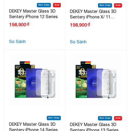
Bán Chạy
New
Bán Chạy
New
DEKEY Master Glass 3D
DEKEY Master Glass 3D
Sentery iPhone 12 Series
Sentery iPhone X/ 11
Series
₫
198.900
₫
198.900
So Sánh
So Sánh
Bán Chạy
Bán Chạy
New
DEKEY Master Glass 3D
DEKEY Master Glass 3D
Sentery iPhone 14 Series
Sentery iPhone 13 Series