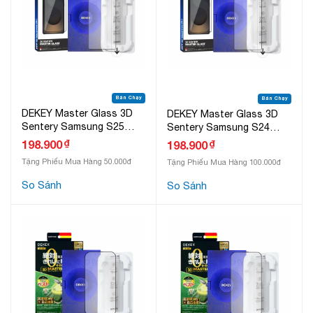
Bán Chạy
Bán Chạy
DEKEY Master Glass 3D
DEKEY Master Glass 3D
Sentery Samsung S25
Sentery Samsung S24
Series
Series
₫
198.900
₫
198.900
Tặng Phiếu Mua Hàng 50.000đ
Tặng Phiếu Mua Hàng 100.000đ
So Sánh
So Sánh