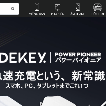
MIẾNG DÁN
PHỤ KIỆN
ÂM THANH
ĐỒ CHƠI