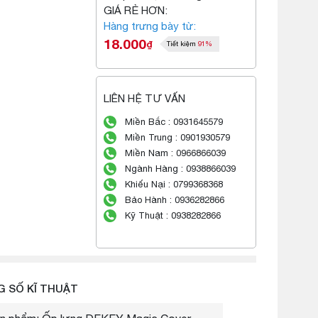
GIÁ RẺ HƠN:
Hàng trưng bày từ:
18.000
₫
Tiết kiệm
91%
LIÊN HỆ TƯ VẤN
Miền Bắc : 0931645579
Miền Trung : 0901930579
Miền Nam : 0966866039
Ngành Hàng : 0938866039
Khiếu Nại : 0799368368
Bảo Hành : 0936282866
Kỹ Thuật : 0938282866
 SỐ KĨ THUẬT