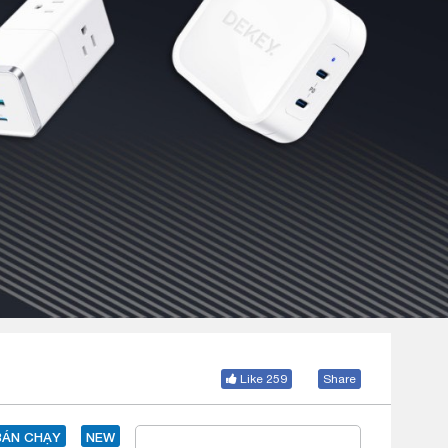
Like 259
Share
BÁN CHẠY
NEW