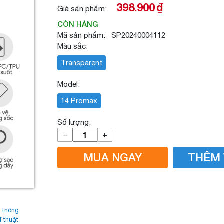
398.900
₫
Giá sản phẩm:
CÒN HÀNG
Mã sản phẩm: SP20240004112
Màu sắc:
Transparent
Model:
14 Promax
Số lượng:
–
+
MUA NGAY
THÊM 
 thông
ĩ thuật