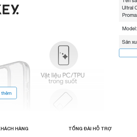
Tên sả
Ultral
Proma
Model:
Sản xu
 thêm
KHÁCH HÀNG
TỔNG ĐÀI HỖ TRỢ