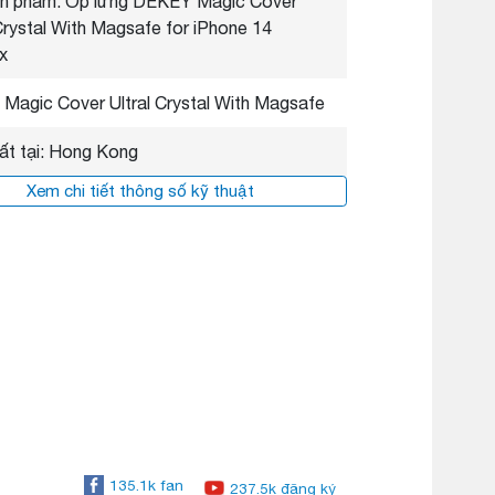
n phẩm: Ốp lưng DEKEY Magic Cover
 Crystal With Magsafe for iPhone 14
x
 Magic Cover Ultral Crystal With Magsafe
ất tại: Hong Kong
Xem chi tiết thông số kỹ thuật
135.1k fan
237.5k đăng ký