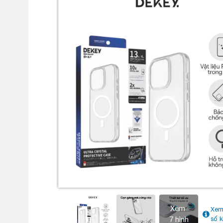
Xem
Xem
7 hình
số k