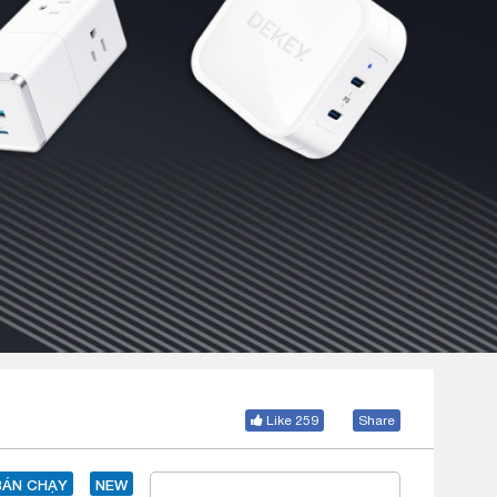
Like 259
Share
BÁN CHẠY
NEW