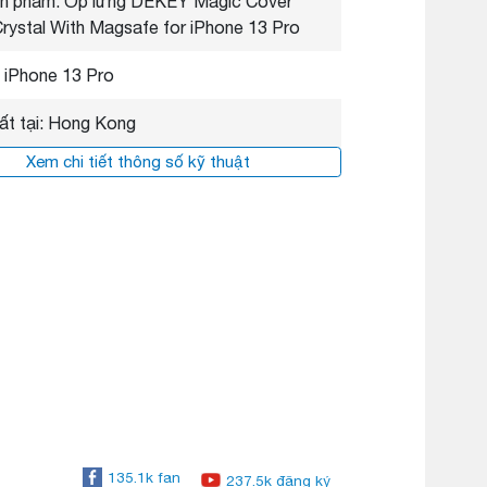
n phẩm: Ốp lưng DEKEY Magic Cover
 Crystal With Magsafe for iPhone 13 Pro
 iPhone 13 Pro
ất tại: Hong Kong
Xem chi tiết thông số kỹ thuật
135.1k fan
237.5k đăng ký