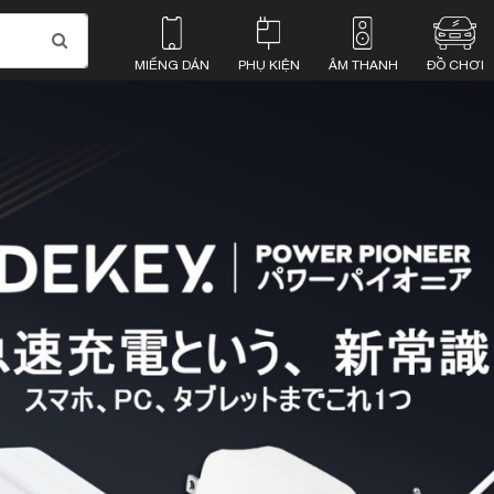
MIẾNG DÁN
PHỤ KIỆN
ÂM THANH
ĐỒ CHƠI