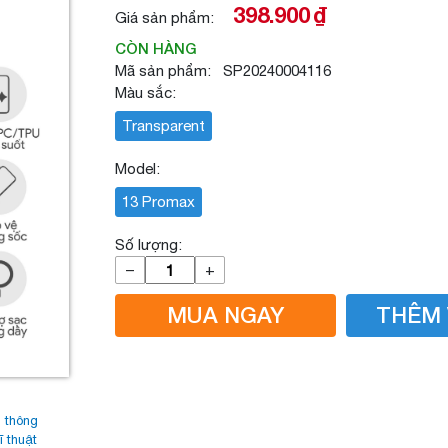
398.900
₫
Giá sản phẩm:
CÒN HÀNG
Mã sản phẩm: SP20240004116
Màu sắc:
Transparent
Model:
13 Promax
Số lượng:
–
+
MUA NGAY
THÊM 
 thông
ĩ thuật