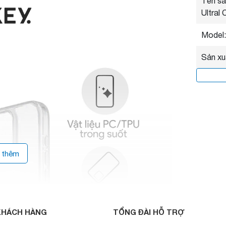
Tên sả
Ultral
Model:
Sản xu
 thêm
KHÁCH HÀNG
TỔNG ĐÀI HỖ TRỢ