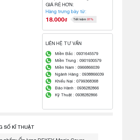
GIÁ RẺ HƠN:
Hàng trưng bày từ:
18.000
₫
Tiết kiệm
91%
LIÊN HỆ TƯ VẤN
Miền Bắc : 0931645579
Miền Trung : 0901930579
Miền Nam : 0966866039
Ngành Hàng : 0938866039
Khiếu Nại : 0799368368
Bảo Hành : 0936282866
Kỹ Thuật : 0938282866
 SỐ KĨ THUẬT