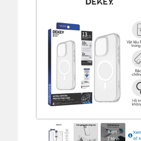
Xem
Xem
7 hình
số k