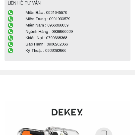
LIÊN HỆ TƯ VẤN
Miền Bắc : 0931645579
Miền Trung : 0901930579
Miền Nam : 0966866039
Ngành Hàng : 0938866039
Khiếu Nại : 0799368368
Bảo Hành : 0936282866
Kỹ Thuật : 0938282866