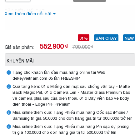
ĐẶC ĐIỂM NỔI BẬT
Xem thêm điểm nổi bật
31%
BÁN CHẠY
NEW
552.900
₫
790.000
₫
Giá sản phẩm:
KHUYẾN MÃI
Tặng cho khách lần đầu mua hàng online tại Web
1
dekeyvietnam.com 05 lần FREESHIP
Quà tặng kèm: 01 x Miếng dán mặt sau chống vân tay - Matte
2
Back Magic Pet, 01 x Camera Len - Master Glass Premium bảo
vệ camera phía sau của điện thoại, 01 x Dây viền bảo vệ body
điện thoại - Edge PPF Premium
Mua online thêm quà: Tặng Phiếu mua hàng Cốc sạc iPhone /
3
Samsung trị giá 50.000đ cho đơn hàng giá trị từ 300.000đ trở lên
Mua online thêm quà: Tặng Phiếu mua hàng Pin sạc dự phòng
4
trị giá 100.000đ cho đơn hàng giá trị từ 500.000đ trở lên