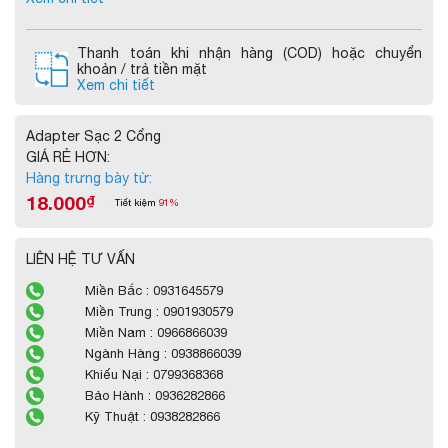
Thanh toán khi nhận hàng (COD) hoặc chuyển
khoản / trả tiền mặt
Xem chi tiết
Adapter Sạc 2 Cổng
GIÁ RẺ HƠN:
Hàng trưng bày từ:
18.000
₫
Tiết kiệm
91%
LIÊN HỆ TƯ VẤN
Miền Bắc : 0931645579
Miền Trung : 0901930579
Miền Nam : 0966866039
Ngành Hàng : 0938866039
Khiếu Nại : 0799368368
Bảo Hành : 0936282866
Kỹ Thuật : 0938282866