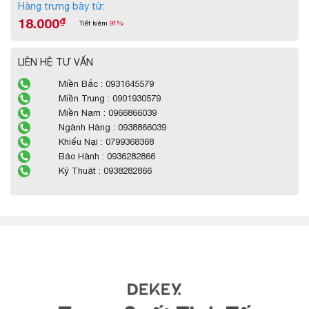
Hàng trưng bày từ:
18.000
₫
Tiết kiệm
91%
LIÊN HỆ TƯ VẤN
Miền Bắc : 0931645579
Miền Trung : 0901930579
Miền Nam : 0966866039
Ngành Hàng : 0938866039
Khiếu Nại : 0799368368
Bảo Hành : 0936282866
Kỹ Thuật : 0938282866