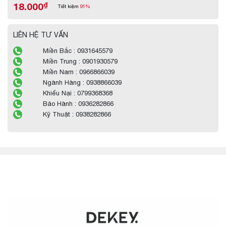
18.000
₫
Tiết kiệm
91%
LIÊN HỆ TƯ VẤN
Miền Bắc : 0931645579
Miền Trung : 0901930579
Miền Nam : 0966866039
Ngành Hàng : 0938866039
Khiếu Nại : 0799368368
Bảo Hành : 0936282866
Kỹ Thuật : 0938282866